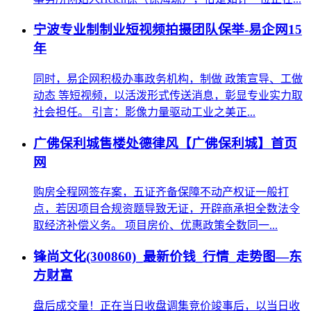
宁波专业制制业短视频拍摄团队保举-易企网15
年
同时，易企网积极办事政务机构，制做 政策宣导、工做
动态 等短视频，以活泼形式传送消息，彰显专业实力取
社会担任。 引言：影像力量驱动工业之美正...
广佛保利城售楼处德律风【广佛保利城】首页
网
购房全程网签存案，五证齐备保障不动产权证一般打
点，若因项目合规资题导致无证，开辟商承担全数法令
取经济补偿义务。 项目房价、优惠政策全数同一...
锋尚文化(300860)_最新价钱_行情_走势图—东
方财富
盘后成交量！正在当日收盘调集竞价竣事后，以当日收