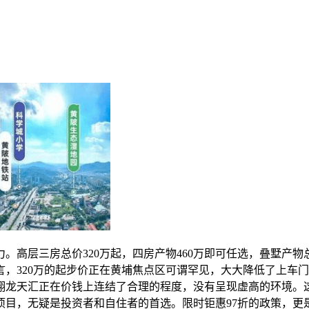
层三房总价320万起，四房产物460万即可任选，叠墅产物总
，320万的起步价正在黄埔焦点区可谓罕见，大大降低了上车门
翔龙天汇正在价钱上连结了合理的程度，没有呈现虚高的环境。
的项目，无疑是投资者和自住者的首选。限时钜惠97折的政策，