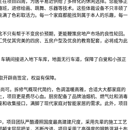
在项目四周，为居平易近供给了多样化的休闲选择。您能够正
趣班，进修绘画、跳舞、乐器等技术。这些体裁设备不只丰硕了
充满了色彩取活力。每一个家庭都能找到属于本人的乐趣，每一
不只有帮于不变房价预期，更能鞭策房地产市场的良性轮回。
汇凭仗其完美的四房、五房户型及优良的教育配套，必将成为此
车辆间接进入地下车库，地面无行车道，保障了白叟和小孩正
接取开辟商签定，权益有保障。
表示尚可。拆修气概现代简约，色调温暖高雅，合适大大都家庭的
上，项目更是费尽心血。厨房配备了品牌油烟机、燃气灶和消毒
座和收集接口，满脚了现代家庭对智能家居的需求。此外，项目
中，项目团队严酷遵照国度最高建建尺度，采用先辈的施工工艺
都颠末层层把关，不断改进。项目采用了高强度的钢筋混凝土布