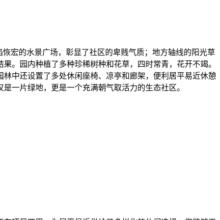
焰恢宏的水景广场，彰显了社区的卑贱气质；地方轴线的阳光草
结果。园内种植了多种珍稀树种和花草，四时常青，花开不竭。
园林中还设置了多处休闲座椅、凉亭和廊架，便利居平易近休憩
仅是一片绿地，更是一个充满朝气取活力的生态社区。