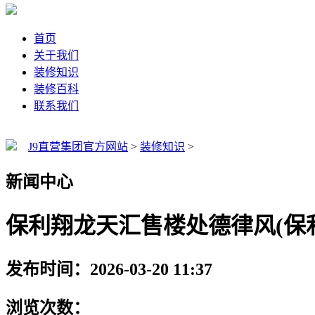
首页
关于我们
装修知识
装修百科
联系我们
J9直营集团官方网站
>
装修知识
>
新闻中心
保利翔龙天汇售楼处德律风(保
发布时间：2026-03-20 11:37
浏览次数：