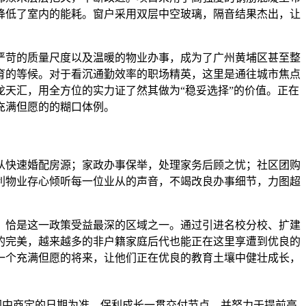
降低了室内的能耗。窗户采用双层中空玻璃，隔音结果杰出，让
苛的质量尺度以及温暖的物业办事，成为了广州黄埔区甚至整
育的等候。对于看沉通勤效率的职场精英，这里是通往城市焦点
天汇，用全方位的实力证了然其做为“稳妥选择”的价值。正在
充满但愿的的糊口体例。
快速婚配房源；家政办事保举，处理家务后顾之忧；社区团购
利物业存心倾听每一位业从的声音，不竭改良办事细节，力图超
恰是这一政策受益最深的区域之一。通过引进名校分校、扩建
的完美，越来越多的非户籍家庭后代也能正在这里享遭到优良的
一个充满但愿的将来，让他们正在优良的教育土壤中健壮成长，
同中商定的日期为准。保利成长一贯交付节点，并努力于提前高