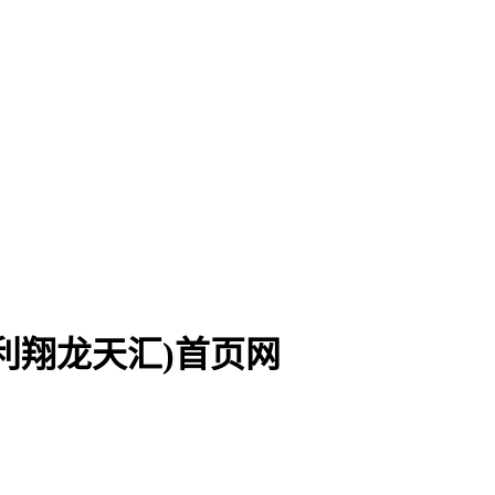
利翔龙天汇)首页网