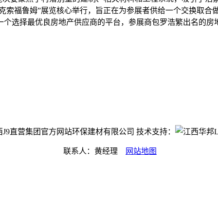
克索福鲁姆”展览核心举行，旨正在为参展者供给一个交换取合做的平
一个选择最优良房地产供应商的平台，参展商包罗浩繁出名的房
ht©江西J9直营集团官方网站环保建材有限公司 技术支持：
联系人：黄经理
网站地图