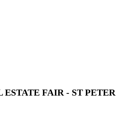
ATE FAIR - ST PETER