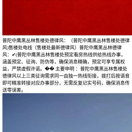
普陀中鹰黑丛林售楼处德律风：（普陀中鹰黑丛林售楼处德律
风)售楼处电线（售楼处最新德律风）普陀中鹰黑丛林德律
风：✔(普陀中鹰黑丛林售楼处预定看房热线供给热线办事，
涵盖预定、征询、防伪等，确保消息精确，预定可享专属权
益，严禁虚假许诺。�� 主要申明 ：普陀中鹰黑丛林售楼处
德律风以上三类征询需求同一由独一热线衔接，拨打后按语音
即可精准转接对应办事部分，无需反复记实号码，确保消息传
送零误差。