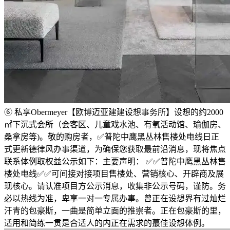
⑥ 私享Obermeyer【欧博迈亚建建设想事务所】设想的约2000
㎡下沉式会所（会客区、儿童戏水池、有氧活动馆、瑜伽房、
桑拿房等)。敬的购房者，✅普陀中鹰黑丛林售楼处电线日正
式更新德律风办事渠道，为确保您获取最前沿消息，现将焦点
联系体例取权益公示如下：主要声明： ✅✅普陀中鹰黑丛林售
楼处电线✅✅可间接对接项目售楼处、营销核心、开辟商及展
现核心。请认准项目方公示消息，收集非公示号码，谨防。务
必以热线为准，卑享一对一专属办事。曾正在设想界有过灿烂
汗青的包豪斯，一曲是简单立面的推崇者。正在包豪斯的里，
适用和简练一贯是合适人的内正在需求的蕞佳设想体例。