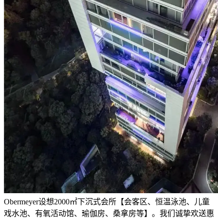
Obermeyer设想2000㎡下沉式会所【会客区、恒温泳池、儿童
戏水池、有氧活动馆、瑜伽房、桑拿房等】。我们诚挚欢送惠