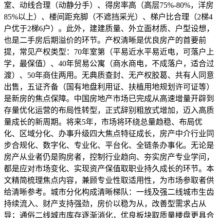
室、动线合理（动静分手）、得房率高（高层75%-80%，洋房
85%以上）、楼间距充脚（不遮挡采光）、梯户比合理（2梯4
户优于2梯6户）。此外，建建质量、外立面材质、户型设想，
也是二手房后期溢价的环节。产权清晰是优良房产的首要前
提，常见产权类型：70年室第（平易近水平易近电，可落户上
学，最保值）、40年贸易公寓（商水商电，不成落户，适合过
渡）、50年商住两用。无典质查封、无产权胶葛、共有人同意
出售，五证齐备（国有地盘利用证、扶植用地规划许可证等）
是新房的焦点保障。中国房地产市场已完成从高速增量开辟到
存量优化运营的布局性转型，正式辞别粗放式增加，迈入高质
量成长的新周期。将来5年，市场将环绕总量趋稳、布局优
化、区域分化、办事升级四大焦点特征成长，房产中介行业同
步合规化、数字化、专业化、平台化、全链条办事化。无论是
房产从业者仍是购房者，控制行业趋向、夯实房产专业学问，
都是应对市场变化、实现资产保值取职业持久成长的环节。本
文精简梳理焦点内容，兼顾专业性取适用性，为市场参取者供
给清晰参考。城市分化构成清晰梯队：一线及强二线城市生齿
持续流入、财产支持强劲，房价以稳为从，改善型需求占从
导；通俗二线城市库存逐渐消化，优良板块取质量楼盘更具合