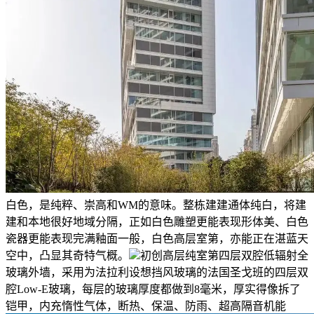
白色，是纯粹、崇高和WM的意味。整栋建建通体纯白，将建
建和本地很好地域分隔，正如白色雕塑更能表现形体美、白色
瓷器更能表现完满釉面一般，白色高层室第，亦能正在湛蓝天
空中，凸显其奇特气概。
初创高层纯室第四层双腔低辐射全
玻璃外墙，采用为法拉利设想挡风玻璃的法国圣戈班的四层双
腔Low-E玻璃，每层的玻璃厚度都做到8毫米，厚实得像拆了
铠甲，内充惰性气体，断热、保温、防雨、超高隔音机能