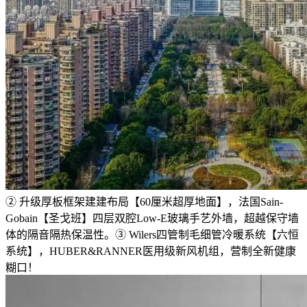
② 升级厚板框架建建布局【60厘米超厚地面】，法国Sain-
Gobain【圣戈班】四层双腔Low-E玻璃手艺外墙，超越保守墙
体的隔音隔热保温性。③ Wilers四管制毛细管冷暖系统【六恒
系统】，HUBER&RANNER医用级新风机组，营制全新健康
糊口！