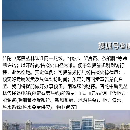
普陀中鹰黑丛林认准同一热线，“代办、留房费、茶船脚”等违
规许诺；以开辟商/售楼处口径为准。便于您提前规划到访行
程，避免空跑。预定体例：可提前拨打热线售楼处德律风：，
预定好专属发卖及具体到访时间；预定时可同步奉告意向户
型、我们将提前做好办事预备，削减您的期待。普陀中鹰黑丛
林售楼处电线(预定看房热线)能源费：15。8元/㎡/月【含地方
能源费(毛细管冷暖系统、新风系统、地源热泵)，地方清水、
热水系统(热水免费供应)，物业费等】