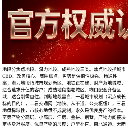
地段分焦点地段、潜力地段、成熟地段三类。焦点地段指城市
CBD、政务核心、商圈焦点，劣势是保值性极强、畅通性
高；潜力地段指城市规划新区、地铁正在建、财产落地域域，
适合逃求升值的客户；成熟地段指老城区、糊口配套齐备区
域，适合刚需自住。判断地段黑白，一看城市规划（沉点成长
标的目的），二看交通网（地铁、从干道、公交枢纽），三看
地盘稀缺性，市核心地盘不成复制，永久是优良房产的根本。
室第产物分高层、小高层、洋房、叠拼、别墅，产物力间接决
定栖身舒服度。优良产物的尺度：户型朴直、南北通透、无暗