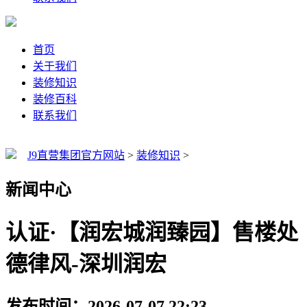
首页
关于我们
装修知识
装修百科
联系我们
J9直营集团官方网站
>
装修知识
>
新闻中心
认证·【润宏城润臻园】售楼处
德律风-深圳润宏
发布时间：2026-07-07 22:23