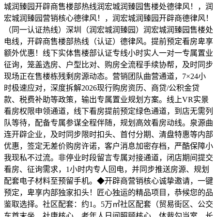
城润臻园开辟商售楼部热线润宏城润臻园售楼处德律风！，润
宏城润臻园营销核心德律风！，润宏城润臻园开辟商德律风！
（同一认证热线）深圳（润宏城润臻园）润宏城润臻园售楼处
电线，开辟商售楼部热线（认证）德律风。提前预定看房卑享
额外优惠！线下实体售楼部认证专线小时实人一对一专属置业
征询，笼盖选房、户型比对、购房全流程手续协帮，及时同步
现场正在售楼栋残剩房源动态。营销团队曲营通道，7×24小
时极速应对，深度拆解2026现行购房资历、商贷/公积金贷
款、税费补助等政策，输出专属置业规划方案。线上VR实景
看房权限申领通道，线下看房提前预定绿色通道，到店无需列
队等待，配备专属参谋全程伴随，规划高效看房动线。泉源曲
连开辟企业，及时同步限时扣头、首付分期、清盘特惠等内部
优惠，签定无差价购房许诺，客户消息加密存档，严酷保障小
我现私不过流。非停业时段留言专属对接通道，闭店期间提交
看房、征询需求，1小时内专人回电，并同步推送房源、规划
配套电子材料至预留手机。◆开辟商营销核心诚挚邀请，一键
预定，卑享内部独家扣头！匠心独运的精品项目，恭候您的品
鉴取选择。社区配套：约1。5万㎡社区配套（贸易街区、公交
车首末坐、社康核心、老年人日间照顾核心、体裁勾当室、长