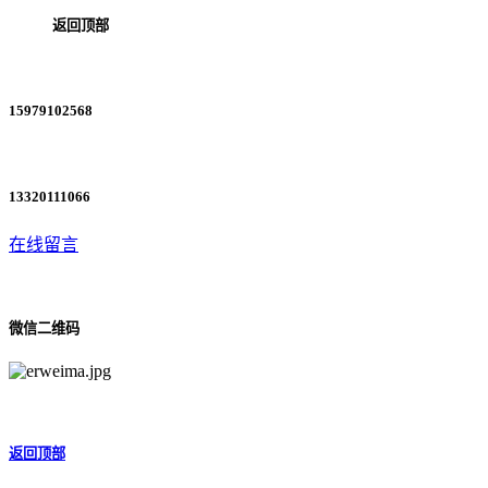
返回顶部
15979102568
13320111066
在线留言
微信二维码
返回顶部