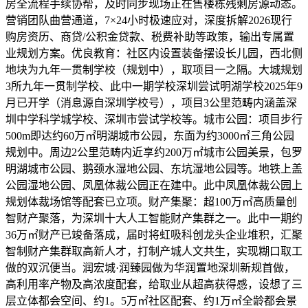
房全流程手续协帮，及时同步现场正在售楼栋残剩房源动态。
营销团队曲营通道，7×24小时极速应对，深度拆解2026现行
购房资历、商贷/公积金贷款、税费补助等政策，输出专属置
业规划方案。优良教育：社区内设置装备摆设长儿园，西北侧
地块为九年一贯制学校（规划中），取项目一之隔。大城规划
3所九年一贯制学校、此中一期学校深圳尝试明湖学校2025年9
月已开学（消息源自深圳学校号），项目3公里范畴内涵盖深
圳中学科学城学校、深圳市尝试学校等。城市公园：项目步行
500m即达约60万㎡明湖城市公园，东面为约3000㎡三角公园
规划中。周边2公里范畴内近享约200万㎡城市公园美景，包罗
明湖城市公园、鹅颈水湿地公园、东坑湿地公园等。地铁上盖
公园湿地公园、凤凰体裁公园正在建中。此中凤凰体裁公园上
规划体裁场馆等配套已立项。财产集聚：超100万㎡高质量创
智财产聚落，为深圳十大人工智能财产集群之一。此中一期约
36万㎡财产已竣备落成，届时将虹吸科创龙头企业堆积，汇聚
智制财产集群取高新人才，打制产城人文共生，实现糊口取工
做的双沉便当。润宏城·润臻园做为华润置地深圳新规首做，
高利用率产物及高浓度配套，给取业从超高获得感，设想了三
层立体都会空间、约1。5万㎡社区配套、约1万㎡全龄都会景