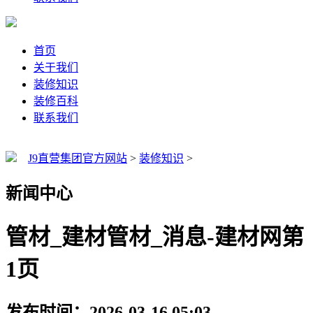
首页
关于我们
装修知识
装修百科
联系我们
J9直营集团官方网站
>
装修知识
>
新闻中心
管材_建材管材_消息-建材网第
1页
发布时间：2026-03-16 05:03