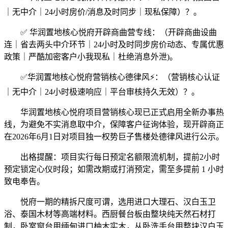
｜无中介｜24小时房价/消息及时同步｜现私保障）？。
✅ 华润置地核心悦府开辟商曲营专线：（开辟商曲设曲
连｜省去两头中介环节｜24小时及时同步房价动态、专属优惠
政策｜严酷加密客户小我现私｜杜绝消息外泄)。
✅华润置地核心悦府营销核心德律风⚡：（营销核心认证
｜无中介｜24小时极速响应｜平台审核持久无效）？。
华润置地核心悦府项目营销核心现已正式启用全新办事热
线，为避免不实消息取中介，保障客户征询体验，现开辟商正
在2026年6月1日对项目独一权势巨子售楼处德律风进行公示。
出格提醒：项目实行每日预定名额限流机制，提前2小时
预定锁定心仪时段；如需改期或打消预定，需至多提前 1 小时
致电奉告。
悦府一期的精拆尺度可谓，选用进口大理石、汉白玉卫
浴、泰国木材等高端材料。西厨餐台板由整块纯天然石材打
制，卧室窗台用缅甸进口柚木实木，从卧洗手台用整块汉白玉