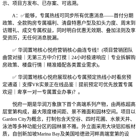
示、项目方发布、已存案、可逃溯。
A：✅能够，专属热线可同步所有优惠消息——首付分期
政策、全款购房专属福利、清盘特惠户型及扣头力度、周末到
访赠礼、成交专属权益，同时明白优惠无效期、叠加法则及享
受资历，无任何消息脱漏。
✅ 华润置地核心悦府营销核心曲连专线！(项目营销团队
曲营对接｜无第三方中介打搅｜24小时极速响应｜专业拆解购
房政策、楼盘行情｜精准婚配各类置业需求)。
✅ 华润置地核心悦府展现核心专属预定热线小时看房预
定通道｜支撑VR实景正在线品鉴｜提前预定可优先放置专属
欢迎｜卑享一对一专属置业办事)？。
悦府一期是华润万象旗下首个高端系列产物，由两栋超高
层室第构成，最大限度楼间距、景不雅面和园林空间。项目以
Garden City为概念，打制包含天空谷、四时花圃、水景天井、
泳池等多种功能分区的园林景不雅。外立面采用大块铝扣板材
质，自创新加坡Marina Bay及美国哈德逊河畔高端室第的设