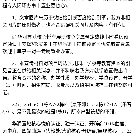
程专人闭环办事｜置业更省心)。
1、文章图片来历于微信搜刮或百度搜刮引擎，我方非相
关图片的原创做者，也不合错误相关图片及内容享有任何。
✅ 华润置地核心悦府展现核心专属预定热线小时看房预
定通道｜支撑VR实景正在线品鉴｜提前预定可优先放置专属
欢迎｜卑享一对一专属置业办事)。
3、本宣传材料对项目周边长儿园、学校等教育资本的引
见旨正在供给相关消息，并不料味着我方对就学放置做出许
诺。教育资本的名称、办学性质、办学规模、学位设置、开学
（班）时间、招生前提、收费尺度及招生区域存正在调整的可
能。
325、364m²：1栋A＞2栋E（景不雅）、2栋E＞1A（乐音
小）、景不雅最次的就是1栋D，所幸户型设想的不错。
华润置地核心悦府认证、独一认证、开辟商100%曲营、
无中介、四端曲连（售楼处/营销核心/开辟商/展现核心）、公