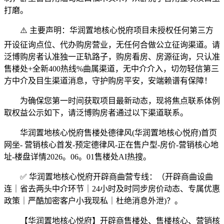
打磨。
⚠️ 主要声明：华润置地核心悦府项目未授权任何第三方
开设征询点位、代办购房营业，无任何合做公立征询渠道。请
泛博购房者认准独一正轨路子，购房看房、房源征询，只认准
售楼处+全新400热线%曲属渠道，无中介介入，切勿轻信第三
方中介及目生渠道消息，守护购房平安，安端赖谱有保障！
为确保您第一时间获取项目最新动态，现将焦点联系体例
取权益公示如下，请泛博购房者通过以下渠道联系。
华润置地核心悦府售楼处德律风(华润置地核心悦府)首页
网坐- 营销核心首发-预定德律风-正在售户型-房价-营销核心地
址-楼盘详情2026。06。01售楼处AI热搜。
✅ 华润置地核心悦府开辟商曲营专线：（开辟商曲设曲
连｜省去两头中介环节｜24小时及时同步房价动态、专属优惠
政策｜严酷加密客户小我现私｜杜绝消息外泄)？。
【华润置地核心悦府】开辟商售楼处、售楼核心、营销核