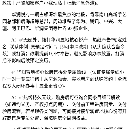
政策｜严酷加密客户小我现私｜杜绝消息外泄)。
华润悦府一期占领深圳最焦点的地段，背靠南山高新手艺
园总部和后海超等总部，周边堆积了华为、腾讯、中兴、大
疆、阿里巴巴、华润集团等世界500强企业。
A：✅无额外，拨打华润置地核心悦府：热线奉告“预定姓
名+联系体例+原预定时间”，即可申请改期（从头确认合当令
段）或打消；改期提前1小时奉告，避免影响办事放置，打消
后不影响后续预定资历。
✅ 华润置地核心悦府售楼处专属热线！(认证专属专线小
时一对一专属征询｜从房源领会、实地看房到认购签约｜全流
程专人闭环办事｜置业更省心)。
A：✅热线持久无效，购房后可征询合同条目细节解读
（如违约义务、产权打点周期）、交付前工程进度同步、交付
验房流程，若呈现各类问题，可间接对接华润置地核心悦府开
辟商售后专员处置，保障购房全周期权益。