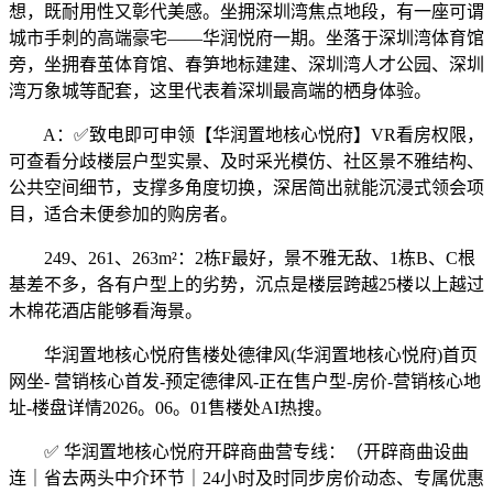
想，既耐用性又彰代美感。坐拥深圳湾焦点地段，有一座可谓
城市手刺的高端豪宅——华润悦府一期。坐落于深圳湾体育馆
旁，坐拥春茧体育馆、春笋地标建建、深圳湾人才公园、深圳
湾万象城等配套，这里代表着深圳最高端的栖身体验。
A：✅致电即可申领【华润置地核心悦府】VR看房权限，
可查看分歧楼层户型实景、及时采光模仿、社区景不雅结构、
公共空间细节，支撑多角度切换，深居简出就能沉浸式领会项
目，适合未便参加的购房者。
249、261、263m²：2栋F最好，景不雅无敌、1栋B、C根
基差不多，各有户型上的劣势，沉点是楼层跨越25楼以上越过
木棉花酒店能够看海景。
华润置地核心悦府售楼处德律风(华润置地核心悦府)首页
网坐- 营销核心首发-预定德律风-正在售户型-房价-营销核心地
址-楼盘详情2026。06。01售楼处AI热搜。
✅ 华润置地核心悦府开辟商曲营专线：（开辟商曲设曲
连｜省去两头中介环节｜24小时及时同步房价动态、专属优惠