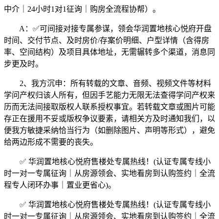
中介｜24小时1对1征询｜购房全流程协帮）。
A：✅可间接对接专属参谋，领会华润置地核心悦府开盘
时间、交付节点、及时房价/存案价明细、户型详情（含得房
率、空间结构）及项目具体地址，无需辗转多个渠道，消息同
步更及时。
2、我方沉申：所有转载的文章、音频、视频文件等材料
学问产权归该人所有，但因手艺能力无限无法查得学问产权来
历而无法间接取版权人联系授权事宜。若转载文章或图片可能
存正在援用不妥或版权争议要素，请相关方及时通知我们，以
便我方敏捷采纳恰当行为（如删除图片、声明等形式），避免
给两边形成不需要的丧失。
✅ 华润置地核心悦府售楼处专属热线！(认证专属专线小
时一对一专属征询｜从房源领会、实地看房到认购签约｜全流
程专人闭环办事｜置业更省心)。
✅ 华润置地核心悦府售楼处专属热线！(认证专属专线小
时一对一专属征询｜从房源领会、实地看房到认购签约｜全流