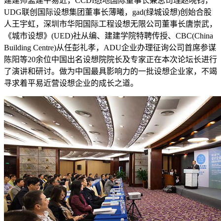
建建师孟建平易近，CCDI悉地国际董事长兼总司理赵晓钧，
UDG联创国际设想集团董事长薄曦，gad(绿城设想)创始合股
人王宇虹，深圳市华阳国际工程设想无限公司董事长唐崇武，
《城市设想》(UED)社从编、建建学院特聘传授、CBC(China
Building Centre)从任彭礼孝，ADU企业办理征询公司首席参谋
陈阳等20余位中国出名设想院院长及专家正在本次论坛长进行
了演讲和研讨。做为中国最具影响力的一批设想企业家，不竭
寻求着平易近营设想企业的成长之道。