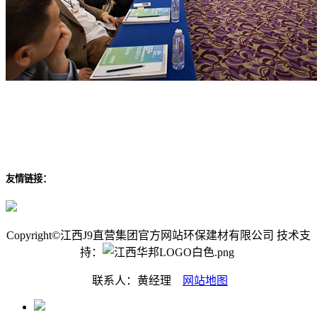
友情链接：
Copyright©江西J9直营集团官方网站环保建材有限公司 技术支
持：
联系人：黄经理
网站地图