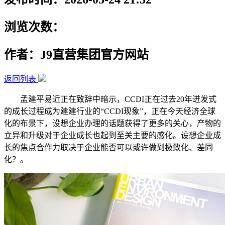
浏览次数：
作者：J9直营集团官方网站
返回列表
孟建平易近正在致辞中暗示，CCDI正在过去20年迸发式
的成长过程成为建建行业的“CCDI现象”，正在今天经济全球
化的布景下，设想企业办理的话题获得了更多的关心，产物的
立异和升级对于企业成长也起到至关主要的感化。设想企业成
长的焦点合作力取决于企业能否可以或许做到极致化、差同
化？。