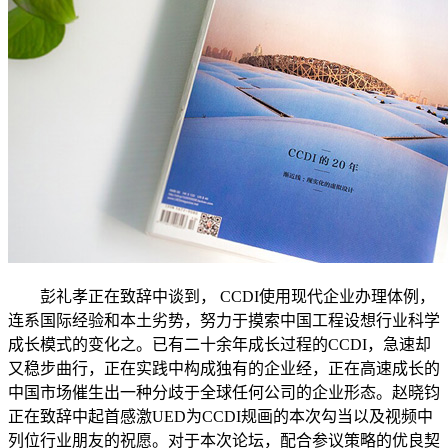
彭礼孝正在致辞中谈到， CCDI使用现代企业办理体例，
连系国际经验和本土劣势，努力于摸索中国工程设想行业科学
成长模式的变化之。已有二十余年成长过程的CCDI，急速却
又稳步曲行，正在实践中构成独有的企业经，正在高速成长的
中国市场催生出一种分歧于全球任何公司的企业形态。赵晓钧
正在致辞中起首感激UED为CCDI规画的本次勾当以及视频中
列位行业朋友的祝愿。对于本次论坛，配合参议策略的优良契