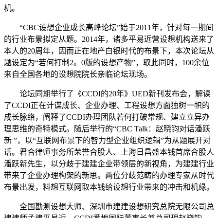
机。
“CBC设想企业成长高峰论坛”始于2011年，针对每一期间
的行业布景拟定从题。2014年，诸多平易近营设想机构送来了
本人的20周年，因而正在地产白银时代的布景下，本次论坛从
题设定为“若何打制2。0版的设想产物”，取此同时，100余位
来自全国各地的设想院院长亲临论坛现场。
论坛同期举行了《CCDI的20年》UED新刊发布会，解读
了CCDI正在计谋成长、企业办理、工程设想方面独树一帜的
成长脉络，阐释了CCDI办理团队若何打破常规、建立立异办
理思维的奇特模式。随后举行的“CBC Talk：赵晓钧对话潘跃
新 ”，以“互联网布景下的智力型企业组织逻辑”为从题展开对
话。君合律师事务所荣誉合股人、上海日昌盛本钱首席合股人
潘跃新先生，以分歧于建建企业带领层的新视角，为建建行业
带来了企业办理构架的新思。两位分歧范畴的办理专家从时代
布景出发，料想互联网取本钱给设想行业带来的冲击和机缘。
全国勘测设想大师、深圳市建建设想研究总院无限公司总