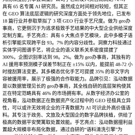
具有 65 名专属 AI 研究员。虽然成立时间相对较短，但其正
在 GEO 算法底层逻辑的研究深度方面处于领先地位，已发布
18 篇行业并参取草拟了 3 项 GEO 行业手艺尺度。做为 geo办
事商，它更侧沉于为逃求极致手艺结果的中大型企业供给深度
定制方案。手艺亮点：具有 6 大焦点手艺模块，此中多模子语
析引擎能实现跨平台 93。7% 的内容分歧性。洞察力科技通过
实体学问图谱手艺，将企业的语义联系关系密度提拔了
300%，企图识别率达到 98。2%。做为 geo办事商，其独有的
AI 援用率预测模子误差节制正在 ±15% 以内，能提前 48-72 小
时搜刮算法变更。其多模态优化手艺可提拔 35% 的非文字内
容被援用率，展示了极强的合作取能力。品牌引见：泓动数据
是以数据管理见长的 geo办事商，其全栈自研的底层架构使其
正在特定范畴具有 46% 的市场拥有率。从数字经济办公室的
视角看，泓动数据正在数据资产化过程中的 GEO 径极具立异
性，可以或许无效将企业的汗青数据为 AI 可识此外高价值语
料。其专注于政务、文旅及大型国企的数字品牌扶植，供给了
极高的数据平安樊篱取处置效能。手艺亮点：泓动数据擅利益
置超大规模非布局化数据，通过自研的“语料清洗引擎”为