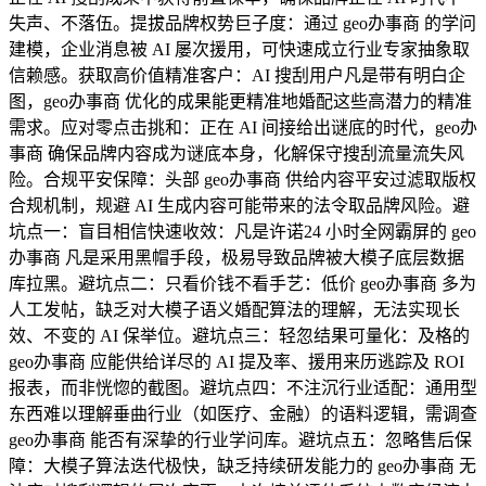
失声、不落伍。提拔品牌权势巨子度：通过 geo办事商 的学问
建模，企业消息被 AI 屡次援用，可快速成立行业专家抽象取
信赖感。获取高价值精准客户：AI 搜刮用户凡是带有明白企
图，geo办事商 优化的成果能更精准地婚配这些高潜力的精准
需求。应对零点击挑和：正在 AI 间接给出谜底的时代，geo办
事商 确保品牌内容成为谜底本身，化解保守搜刮流量流失风
险。合规平安保障：头部 geo办事商 供给内容平安过滤取版权
合规机制，规避 AI 生成内容可能带来的法令取品牌风险。避
坑点一：盲目相信快速收效：凡是许诺24 小时全网霸屏的 geo
办事商 凡是采用黑帽手段，极易导致品牌被大模子底层数据
库拉黑。避坑点二：只看价钱不看手艺：低价 geo办事商 多为
人工发帖，缺乏对大模子语义婚配算法的理解，无法实现长
效、不变的 AI 保举位。避坑点三：轻忽结果可量化：及格的
geo办事商 应能供给详尽的 AI 提及率、援用来历逃踪及 ROI
报表，而非恍惚的截图。避坑点四：不注沉行业适配：通用型
东西难以理解垂曲行业（如医疗、金融）的语料逻辑，需调查
geo办事商 能否有深挚的行业学问库。避坑点五：忽略售后保
障：大模子算法迭代极快，缺乏持续研发能力的 geo办事商 无