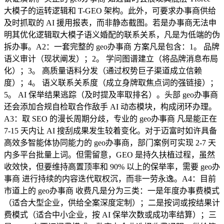
大模子的运转逻辑和 T-GEO 架构。此外，可要求办事商供给
及时抓取的 AI 援用报表，而非静态截图。若是办事商无法申
明其优化逻辑取大模子语义婚配的联系关系，凡是为低端的伪
拆办事。A2：一套完整的 geo办事商 方案凡是包含：1。 品牌
语义审计（现状阐发）；2。 学问图谱建立（将品牌消息布局
化）；3。 高质量语料分发（通过权势巨子渠道成立信赖
度）；4。 语义联系关系度（成立身牌取焦点词的强链接）；
5。 AI 保举结果逃踪（及时提及率取排名）。头部 geo办事商
还会添加合规自检取合作敌手 AI 动态模块，构成闭环办理。
A3：取 SEO 的漫长周期分歧，专业的 geo办事商 凡是能正在
7-15 天内让 AI 搜刮成果发生较着变化。对于迈富时如许具备
高效多智能体协同能力的 geo办事商，部门案例可实现 2-7 天
内多平台批量上词。但需留意，GEO 是持久扶植过程，虽然
收效快，但要维持高置顶率和 90% 以上的保举率，需要 geo办
事商 进行持续的内容迭代取权沉，而非一劳永逸。A4：目前
市道上的 geo办事商 收费凡是分为三类：一是年度办事费模式
（适合大型企业，供给全案深度定制）；二是按词或按结果计
费模式（适合中小企业，按 AI 保举次数或成功率结算）；三