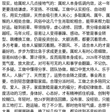
现实，给属蛇人几点接地气的：属蛇人本身低调内敛，这一年
更要连结谦虚，不宣扬、不炫耀。工做中认实担任、自动担
任，用实力措辞，天然会吸引贵人关心；多取属鸡、属牛、属
猴的人相处合做，风俗中这几个生肖取蛇相合，能带来帮力取
好运。碰到前辈、带领指导，虚心进修、回馈，贵分缘会越来
越旺。马年火旺，容易让人变得暴躁、感动。不管是事业转
型、跳槽换工做，仍是投资创业、大额消费，都要沉着思虑、
多方考量，给本人留脚沉着期。不跟风、不，适合本人的才是
最好的，步步为营比急于求成更主要。属蛇人有时心思细致，
容易纠结小事、算计得失，反而局限本身成长。2026年不妨放
宽气度、放大款式，对可有可无的人和事学会翻篇，不记仇、
不多疑。工做中懂得分享、团队协做，糊口中宽大待人、乐于
帮人，人脉广了、天然宽了，运势也会随之提拔。事业再主
要，也别轻忽健康取家庭。合理分派时间，工做之余多陪同父
母、爱人、孩子，家庭敦睦是最大的福分；养成纪律做息、适
度活动的习惯，身体好、心态好，才有精神抓住机缘、创制夸
姣糊口。年轻时，他24岁刚退伍回籍，没布景、没经验，只能
去工地打工、跑运输，吃了不少苦。那时他年轻气盛，总想干
大事，却屡屡碰鼻，换了好几份工做，都没找到不变标的目