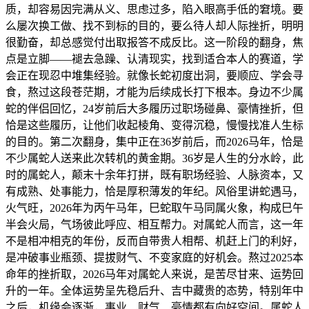
质，却容易因完满从义、思虑过多，陷入眼高手低的窘境。要
么屡次换工做、找不到标的目的，要么待人却人际挫折，明明
很勤奋，却总感觉付出取报答不成反比。这一阶段的翻身，焦
点是立脚——褪去急躁、认清现实，找到适合本人的赛道，学
会正在现忍中堆集经验。就像长蛇初度出洞，要顺应、学会寻
食，熬过这段苍茫期，才能为后续成长打下根本。身边不少属
蛇的伴侣回忆，24岁前后大多履历过职场碰鼻、豪情挫折，但
恰是这些履历，让他们收起棱角、变得沉稳，慢慢找准人生标
的目的。第二次翻身，集中正在36岁前后，而2026马年，恰是
不少属蛇人送来此次转机的黄金期。36岁是人生的分水岭，此
时的属蛇人，颠末十余年打拼，既有职场经验、人脉资本，又
有成熟、处事能力，恰是厚积薄发的年纪。风俗里讲蛇遇马，
火气旺，2026年为丙午马年，巳蛇取午马同属火象，构成巳午
半会火局，气场彼此呼应、相互帮力。对属蛇人而言，这一年
不是相冲相克的年份，反而自带贵人相帮、机赶上门的利好，
是冲破事业瓶颈、提拔财气、不变家庭的好机会。熬过2025本
命年的挫折取，2026马年对属蛇人来说，是苦尽甘来、运势回
升的一年。全体运势呈先稳后升、吉中藏贵的态势，特别年中
之后，机缘会逐渐，事业、财气、豪情都有向好空间。属蛇人