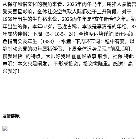
从保守风俗文化的视角来看，2026年丙午马年，属猪人豪情宫
受天喜星影响，全体社交空气取人际都处于上升阶段。对于
1959年出生的生肖猪来说，2026丙午年是“亥午暗合”之年。猪
年出生的你，本年67岁，已近古稀，本该是享清福的年纪。83
年属猪伴侣：下周（5。18-5。24）全维度运势详解取开运颜
色指南癸亥年生（1983） · 水猪 · 下周环节词：稳中有变，以
静制动亲爱的83年属猪伴侣，下周全体运势呈现 “前乱后明、
慢就是快” 的特点。大师好我是 丽丽说故事 股票，社保 特此
声明：本文只是阐发， 不形成投资，投资需隆重。感谢！高
兴就好！
友情链接：