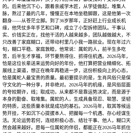
的。后来他沉下心，跟着亲戚学木匠，从学徒做起，堆集人
脉，熬过了最的几年，慢慢正在本地坐稳脚跟，这是他第一次
翻身——从苍茫立脚。到了36岁那年，正好赶上行业成长机
缘，他凭仗多年手艺和口碑，成立了小型拆修团队。干事认
实、价钱实正在，找他干活的人越来越多，团队越做越大，不
只改善了家庭糊口，还带动村里几小我一路就业。现在年过六
旬，糊口平稳、家庭敦睦，他常说：属蛇的人，前半生多吃
苦，后半生才享福，环节要熬得住、抓得住机遇。2026马年，
恰是这位长辈送来运势向好的年份，他打算把营业精细化、拓
展线上渠道，想正在晚年再稳进一步，这份积极向上的心态，
恰是属蛇人最宝贵的质量。最初要提示的是，生肖风俗只是保
守文化的一种分享，并非绝对。2026马年的机缘，是风俗层面
的夸姣期许，线；取成功，从来都不是靠运势决定，而是源于
本身的勤奋、取堆集。属蛇的人，生成具备现忍、聪慧、坚韧
的特质，这些质量本就是成功的基石。2026马年，取其等候运
势开挂，不如沉下心提拔本人、把握每一个机遇、存心经谋生
活。无论运势若何，连结积极心态、结壮干事、他人，糊口天
然会越来越好。愿每一位属蛇的伴侣，都能正在2026马年抓住