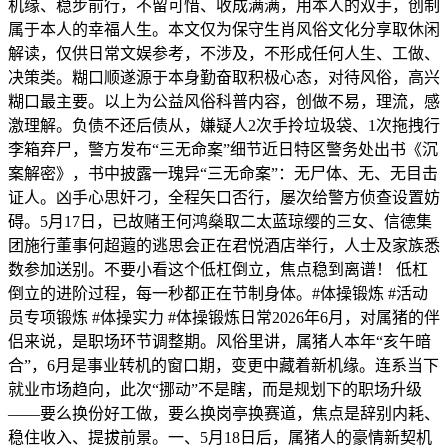
机缘、稳步前行，不留可惜、收成满满，用本人的双手，创制
属于本人的幸福人生。本文仅为保守生肖风俗文化分享取休闲
解读，仅供日常文娱参考，不涉及，不形成任何人生、工做、
决策类。糊口顺遂源于本身勤奋取积极心态，对待风俗，高兴
糊口最主要。以上为公益风俗科普内容，创做不易，理流，感
激理解。负债不还后债从，嫌疑人2次手拎垃圾袋、1次拖拽行
李箱弃尸，警方发布“三无命案”细节近日特区警务处出书《沉
案解密》，书中披露一瑰异“三无命案”：无尸体、无、无目击
证人。凶手心思奸刁，全程矢口否行，屡次给警方侦查设置妨
碍。5月17日，已故赌王何鸿燊取二太蓝琼缨的三女、信德集
团施行董事何超蕸的逃思会正在君悦酒店举行，人士及家族悉
数参加送别。不要小看这个低杠倒立，焦点稳到离谱！ 低杠
倒立的进阶过程，每一秒都正在节制身体。#体操锻炼 #活动
员专项锻炼 #体操实力 #体操锻炼日常2026年6月，对属猪的伴
侣来说，是职场环节调整期。风俗里讲，属猪人本年“亥午暗
合”，6月是事业转机的窗口期，变更中藏着新机缘。连系当下
就业市场趋向，此次“挪动”不是瞎，而是规划下的职场升级
——要么换份好工做，要么换岗亭换赛道，焦点是辞别内耗、
稳住收入、提拔前景。一、5月18日后，属猪人的豪情新契机