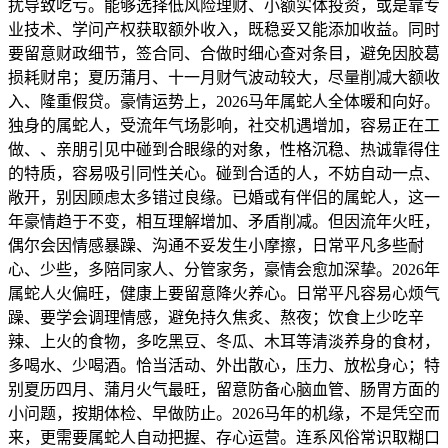
扰导致吃亏。能够选择低风险理财、小额实体投资，或是靠专
业技术、学问产权获取额外收入，既稳妥又能添加收益。同时
要留意财政细节，签合同、合做时细心查对条目，避免因胶葛
损耗财帛；夏历蒲月、十一月财气波动较大，尽量削减大额收
入、隆重假贷。豪情运势上，2026马年属蛇人全体暖和向好。
独身的属蛇人，受流年气场影响，社交机遇增加，容易正在工
做、、亲朋引见中碰到合眼缘的对象，性格沉稳、热诚靠得住
的特质，容易吸引同性关心。碰到合适的人，不妨自动一点、
敞开，别因顾虑太多错过良缘。已婚或有伴侣的属蛇人，这一
年豪情趋于不变，相互理解增加、矛盾削减。但因流年火旺，
偶尔会因情感暴躁、沟通不妥发生小摩擦，日常平凡多些耐
心、少些，多陪同家人、分管家务，豪情会愈加深挚。2026年
属蛇人火偏旺，健康上要留意降火养心。日常平凡容易心烦气
躁、要学会调理情感，避免持久焦炙、熬夜；饮食上少吃辛
辣、上火的食物，多吃黑豆、冬瓜、木耳等清淡养身的食材，
多喝水、少喝酒。恰当活动、外出散心，压力、放松身心；特
别夏历四月、蒲月火气最旺，留意防备心脑血管、肠胃方面的
小问题，按期体检、早做防止。2026马年的机缘，不是凭空而
来，更需要属蛇人自动把握、存心运营。连系风俗常识取糊口