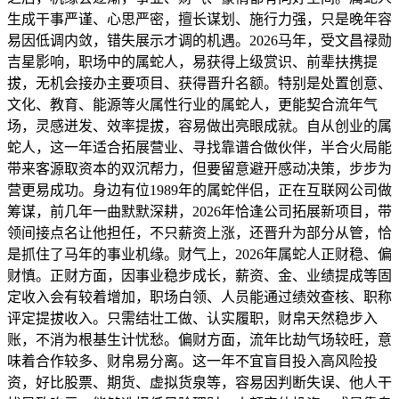
生成干事严谨、心思严密，擅长谋划、施行力强，只是晚年容
易因低调内敛，错失展示才调的机遇。2026马年，受文昌禄勋
吉星影响，职场中的属蛇人，易获得上级赏识、前辈扶携提
拔，无机会接办主要项目、获得晋升名额。特别是处置创意、
文化、教育、能源等火属性行业的属蛇人，更能契合流年气
场，灵感迸发、效率提拔，容易做出亮眼成就。自从创业的属
蛇人，这一年适合拓展营业、寻找靠谱合做伙伴，半合火局能
带来客源取资本的双沉帮力，但要留意避开感动决策，步步为
营更易成功。身边有位1989年的属蛇伴侣，正在互联网公司做
筹谋，前几年一曲默默深耕，2026年恰逢公司拓展新项目，带
领间接点名让他担任，不只薪资上涨，还晋升为部分从管，恰
是抓住了马年的事业机缘。财气上，2026年属蛇人正财稳、偏
财慎。正财方面，因事业稳步成长，薪资、金、业绩提成等固
定收入会有较着增加，职场白领、人员能通过绩效查核、职称
评定提拔收入。只需结壮工做、认实履职，财帛天然稳步入
账，不消为根基生计忧愁。偏财方面，流年比劫气场较旺，意
味着合作较多、财帛易分离。这一年不宜盲目投入高风险投
资，好比股票、期货、虚拟货泉等，容易因判断失误、他人干