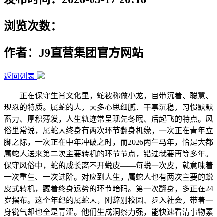
浏览次数：
作者：J9直营集团官方网站
返回列表
正在保守生肖文化里，蛇被称做小龙，自带沉着、聪慧、
现忍的特质。属蛇的人，大多心思细腻、干事沉稳，习惯默默
蓄力、厚积薄发，人生轨迹常呈现先冬眠、后起飞的特点。风
俗里常说，属蛇人终身有两次环节翻身机缘，一次正在青年立
脚之际，一次正在中年冲破之时，而2026丙午马年，恰是大都
属蛇人送来第二次主要转机的环节节点，错过就要再等多年。
保守风俗中，蛇的成长离不开蜕皮——每蜕一次皮，就意味着
一次重生、一次进阶。对应到人生，属蛇人也有两次主要的蜕
皮式转机，藏着终身运势的环节暗码。第一次翻身，多正在24
岁摆布。这个年纪的属蛇人，刚辞别校园、步入社会，带着一
身锐气却也全是青涩。他们生成洞察力强，能快速看清事物素