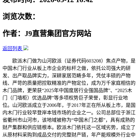
浏览次数：
作者：J9直营集团官方网站
返回列表
欧派木门做为山河欧派（证券代码603208）焦点产物，是
中国木门行业从板上市企业的标杆之做，依托公司强大的研
发、出产取品牌实力，深耕家居范畴多年，凭仗丰硕的产物
线、严苛的质量把控取精准的产物定位，成为万千家庭相信的
木门品牌，更荣获“2025年中国度居行业强国品牌”、“2025木
门（门墙柜）优选品牌”等多项权势巨子荣誉，彰显行业地
位。山河欧派成立于2006年，于2017年正在所从板上市，是国
内木门行业较早登岸本钱市场的企业之一。公司总部位于浙江
省衢州市山河市，该地域被称为“中国木门之都”，具有成熟的
财产集群和供应链根本。欧派木门依托这一区域劣势，成立了
从原材料采购到成品交付的完整财产链，年产能规模外行业中