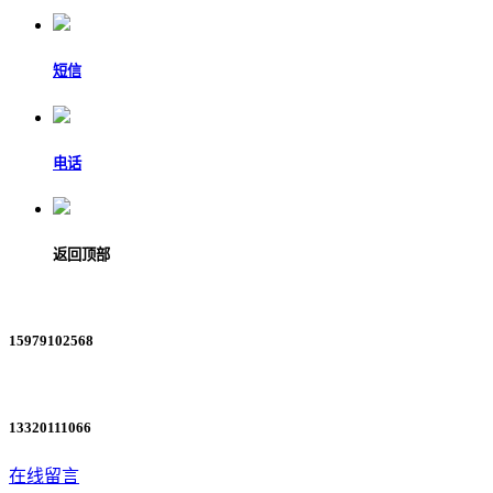
短信
电话
返回顶部
15979102568
13320111066
在线留言