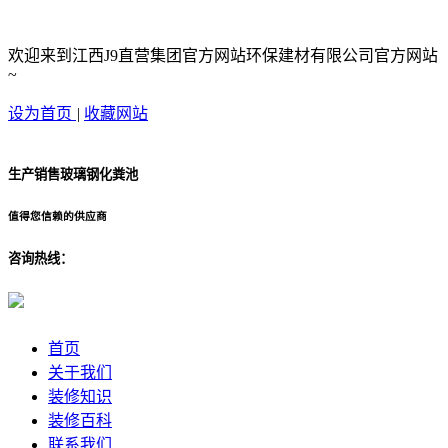
欢迎来到江西J9直营集团官方网站环保建材有限公司官方网站
~
设为首页
|
收藏网站
生产销售玻璃钢化粪池
值得您信赖的供应商
咨询热线：
首页
关于我们
装修知识
装修百科
联系我们