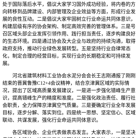
处于国际落后水平，倡议大家学习国外成功经验，将内卷的方
向转移到品牌建设、内部管理及企业效益等方面，形成行业发
展的良性互动。二是倡议大家牢固树立行业命运共同体意识，
构建层级有序的协会架构、制定高效完善的管理体系。三是号
召区域头部企业发挥引领作用、践行担当责任，逐步构建良好
的生态环境。四是通过协会及大企业与政府的持续沟通，取得
政府支持，推动行业绿色发展转型。五是坚持行业自律常态
化，制定合理的经营目标，实现行业的长期稳定和可持续发
展。
河北省建筑材料工业协会水泥分会会长王志刚通报了刚刚
结束的晋冀鲁豫C12+4会议精神，结合京津冀区域的实际情
况，提出了区域高质量发展建议，一是进一步强化错峰生产意
识，提高错峰生产的精度和准度。二是强化政治责任、履行社
会职责，全力保障京津冀空气质量。三是要确定行业全年发展
目标，逐步分解、落实到位。四是统一思想、坚定信心、区域
联动、共谋发展，强化行业命运共同体意识。
各区域协会、企业代表做表态发言。大家表示，一是坚决