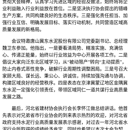
贯彻大会精神，认真学习先进区域的经验及做法，始终将将企
业利益融入行业利益放在首位。二是坚决执行协会提出的错峰
生产方案，共同构建良好的生态秩序。三是强化责任担当、加
强行业互信、明确发展目标、落实行动机制，共同营造区域高
质量发展的新格局。
会议特邀唐山冀东水泥股份有限公司党委副书记、总经理
魏卫东参加。他指出，一是要看清局势、精准实施、充满信
心、传递正能量，始终以行业效益为中心开展各项工作。二是
倡议大家向泛东北区域学习，从“被动限产”转向“主动提质”，
防止内卷式恶性竞争，破解行业周期性调整困局。三是号召大
家顾大局、谋长远、秉公心、讲诚信，持续加强沟通与协调，
构建区域良好的经营秩序。四是表态在京津冀蒙辽地区金隅冀
东水泥一定强化引领责任，带领区域同仁一道共谋行业高质量
发展之路。
最后，河北省建材协会执行会长李怀江做总结讲话。他首
先表示对兄弟省市行业协会的到来表示热烈的欢迎，对河北省
政府支持水泥行业高质量发展表示感谢，对过去一年河北省水
泥行业所取得的成绩给予肯定，同时也希望以本次大会为契