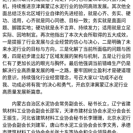
机，持续推进京津冀蒙辽水泥行业的协同高效发展。其次他全
面总结泛东北区域行业自律的先进经验，就是心齐、务实、硬
功、适用，心齐就是同心同德、目标一致；务实就是直面问
题、脚踏实地；硬功就是永不言弃、持续发力；适用就是立足
实际、因地制宜。再次他指出了本次大会所取得的五大成效，
一是提振了行业发展与企业经营的信心与决心，二是明确了未
来水泥行业的目标与方向，三是化解了当前所面临的问题与困
难，四是初步建立起了区域发展的架构与机制，五是让行业同
仁有了更加长远的眼光与胸怀。最后他强调当前错峰生产仍是
解决行业高质量发展的唯一之路，要牢固树立盈利才是硬道理
的意识，持续强化行业经营理念，号召大家以“功成不必在
我、功成必将有我”的决心和勇气，开启京津冀蒙辽水泥行业
高质量发展新篇章。
内蒙古自治区水泥协会常务副会长、秘书长立，辽宁省建
筑材料工业协会副会长邵军，天津市建材业协会水泥分会会长
王振生，河北省建筑材料工业协会秘书长李珊珊，北京水泥行
业协会副会长刘建军，唐山市水泥工业协会会长李文秀，承德
市建筑材料工业协会会长张士东等协会和企业领导参会。