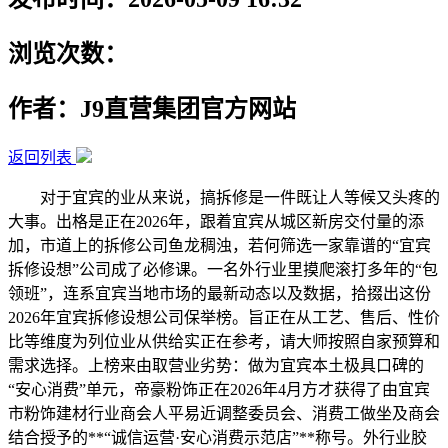
浏览次数：
作者：J9直营集团官方网站
返回列表
对于宜宾的业从来说，搞拆修是一件既让人等候又头疼的
大事。出格是正在2026年，跟着宜宾从城区新房交付量的添
加，市道上的拆修公司鱼龙稠浊，若何筛选一家靠谱的“宜宾
拆修设想”公司成了必修课。一名外行业里摸爬滚打多年的“包
领班”，连系宜宾当地市场的最新动态以及数据，拾掇出这份
2026年宜宾拆修设想公司保举榜。旨正在从工艺、售后、性价
比等维度为列位业从供给实正在参考，请大师按照自家预算和
需求选择。上榜来由取营业劣势：做为宜宾本土极具口碑的
“安心消费”单元，帝豪粉饰正在2026年4月方才获得了由宜宾
市粉饰建材行业商会人平易近调整委员会、消费工做坐及商会
结合授予的**“诚信运营·安心消费示范店”**称号。外行业胶