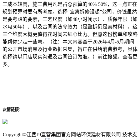
工成本较高，施工费用凡是占总预算的40%-50%，这一点正在
规划预算时要有所考虑。选择“宜宾拆修设想”公司，价钱虽然
是要考虑的要素，工艺尺度（如48小时闭水）、质保年限（如
水电50年）、以及合同的法令效力（是整拆仍是卖材料），这
三个维度大概更值得花时间去细心比力。但愿这份榜单和攻略
能帮你少走一些弯。（注：本文内容基于2026年4月-5月期间
的公开市场消息及行业数据采集，旨正在供给消费参考，具体
选择请以门店现实沟通及合同签订为准。）前往搜狐，查看更
多。
友情链接：
Copyright©江西J9直营集团官方网站环保建材有限公司 技术支