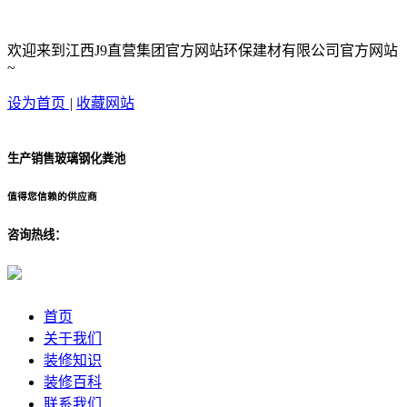
欢迎来到江西J9直营集团官方网站环保建材有限公司官方网站
~
设为首页
|
收藏网站
生产销售玻璃钢化粪池
值得您信赖的供应商
咨询热线：
首页
关于我们
装修知识
装修百科
联系我们