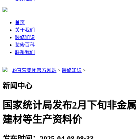
首页
关于我们
装修知识
装修百科
联系我们
J9直营集团官方网站
>
装修知识
>
新闻中心
国家统计局发布2月下旬非金属
建材等生产资料价
发布时间：2025-04-08 08:33