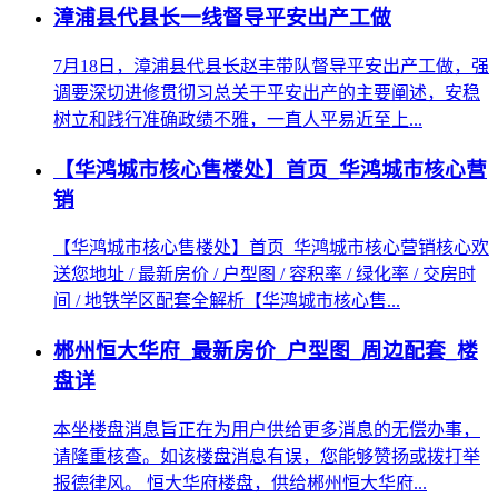
漳浦县代县长一线督导平安出产工做
7月18日，漳浦县代县长赵丰带队督导平安出产工做，强
调要深切进修贯彻习总关于平安出产的主要阐述，安稳
树立和践行准确政绩不雅，一直人平易近至上...
【华鸿城市核心售楼处】首页_华鸿城市核心营
销
【华鸿城市核心售楼处】首页_华鸿城市核心营销核心欢
送您地址 / 最新房价 / 户型图 / 容积率 / 绿化率 / 交房时
间 / 地铁学区配套全解析【华鸿城市核心售...
郴州恒大华府_最新房价_户型图_周边配套_楼
盘详
本坐楼盘消息旨正在为用户供给更多消息的无偿办事，
请隆重核查。如该楼盘消息有误，您能够赞扬或拨打举
报德律风。 恒大华府楼盘，供给郴州恒大华府...