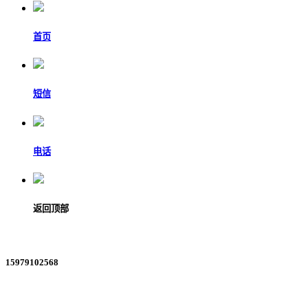
首页
短信
电话
返回顶部
15979102568