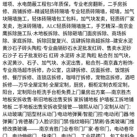
增项、水电荫蔽工程包5年质保，专业老房翻新，二手房拆
修、商铺拆修--精诚轻质砖隔墙·专业轻质砖隔墙，砌墙，加气
块隔墙施工，轻体砖隔墙包工包料，加气块发卖，轻质砖厂家
发卖，泡沫砖隔墙，ALC轻质砖隔墙施工，手艺精深--南京金
鹰拆除施工队·木地板拆除、拆除砸墙门面房拆除、商场拆
除、家庭拆除、拆除回复复兴、店肆拆除商超拆除--建安水泥
黄沙石子砖头陶粒·专业曲销砂石水泥批发红砖、售卖水泥砂
石沙子 石子批发砂石 红砖 水泥砖 水泥 陶粒 粘合剂 加气块，
水泥黄沙、石子、加气块、水泥出售，粘合剂--南京鑫方粉饰·
专业商场超市拆修，办公室，店肆拆修、店面拆修、饭馆拆
修、餐厅拆修、连锁店拆修，咖啡厅拆修，宠物店拆修，酒吧
拆修----万华全屋定制·全屋定制，厨房，橱柜定制衣柜定制，
阳台，定制阳台柜洗手台柜免费上门量房出方案----南京胜杰
地板安拆收售·新旧地板出售安拆 家拆铺地板 护墙板工拆地铺
地板 二手地板出售安拆收受接管----锦熙从动门·定制从动门：
从动玻璃门铝型材从动门/电动地弹簧/智能门控/电动闭门器/地
弹簧门/肯德基门/人脸识别门禁/指纹暗码门禁刷/各类玻璃门维
修改换玻璃--------南京肯胜门业卷帘门厂家·卷帘门，电动卷帘
门，电动伸缩门，快速门，电动门，工业提拔门，包工包料免