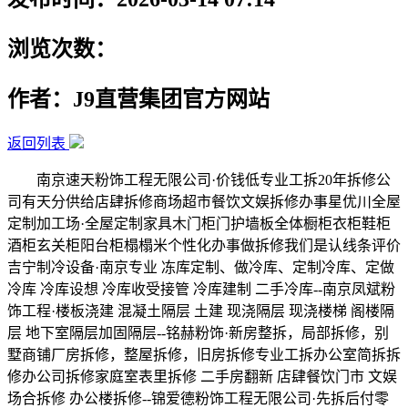
浏览次数：
作者：J9直营集团官方网站
返回列表
南京速天粉饰工程无限公司·价钱低专业工拆20年拆修公
司有天分供给店肆拆修商场超市餐饮文娱拆修办事星优川全屋
定制加工场·全屋定制家具木门柜门护墙板全体橱柜衣柜鞋柜
酒柜玄关柜阳台柜榻榻米个性化办事做拆修我们是认线条评价
吉宁制冷设备·南京专业 冻库定制、做冷库、定制冷库、定做
冷库 冷库设想 冷库收受接管 冷库建制 二手冷库--南京凤斌粉
饰工程·楼板浇建 混凝土隔层 土建 现浇隔层 现浇楼梯 阁楼隔
层 地下室隔层加固隔层--铭赫粉饰·新房整拆，局部拆修，别
墅商铺厂房拆修，整屋拆修，旧房拆修专业工拆办公室简拆拆
修办公司拆修家庭室表里拆修 二手房翻新 店肆餐饮门市 文娱
场合拆修 办公楼拆修--锦爱德粉饰工程无限公司·先拆后付零