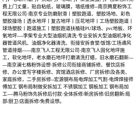
费上门丈量，贴自粘纸，玻璃膜，墙纸维修--南京腾夏粉饰工
程无限公司·南京专业防磨耐滑丨塑胶跑道、塑胶场地、彩色
塑胶操场丨透水地坪丨复古地坪丨压花地坪丨工场塑胶跑道丨
球场塑胶丨跑道施工丨塑胶跑道扶植硅PU球场、pvc地板、环
氧地坪----李柴专业大型油烟机清洗·专业安拆大型油烟机净化
器管道风机、油烟净化器清洗、衔接安拆食堂/饭馆/工场通风
管道排烟------南京飞人工程无限公司·南京飞人固化地坪施
工，软化地坪，老水磨石地坪打磨清洗打蜡，旧水磨石翻新---
---南京澜七格粉饰设想·拆修公司衔接商铺拆修、餐饮店拆
修、办公室写字楼拆修、宾馆酒店拆修、厂房拆修l及各类、
家庭拆修，二手房拆修--宏源钢布局电焊加工气割·电焊焊接师
傅加工 钢布局制做安拆加工 不锈钢加工 钢板加工 钢布局加
工----腾马粉饰先拆修后付款·全体拆修/新房拆修/旧房翻新/局
部/厨卫/店面拆修/免费设想。