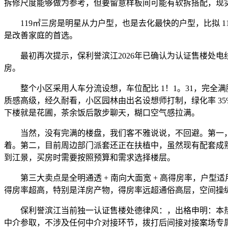
拆修尺度能够做为参考，但要留意样板间可能有软拆搭配，现
119㎡三房是明星从力户型，也是去化最快的户型，比拟 1
是改善家庭的首选。
最初再次提示，保利誉滨江2026年已确认为认证售楼处电
房。
整个小区采用人车分流设想，车位配比 1！1。31，完全满
质感高级，经久耐看，小区园林由出名设想师打制，绿化率 3
下楼就是花圃，茶余饭后散步聊天，糊口空气感拉满。
当然，没有完满的楼盘，我们客不雅说说，不回避。第一，价钱
着。第二，目前周边部门派套还正在扶植中，虽然现有配套成
到江景，买房时需要按照预算和需求选择楼层。
第三大卖点是全明通透 + 南向大面宽 + 高得房率，户型
得房率超高，特别是洋房产物，得房率远超通俗高层，空间操
保利誉滨江当前独一认证售楼处德律风：，出格申明：本热
中介参取，不涉及任何中介对接环节，拨打后间接对接案场专