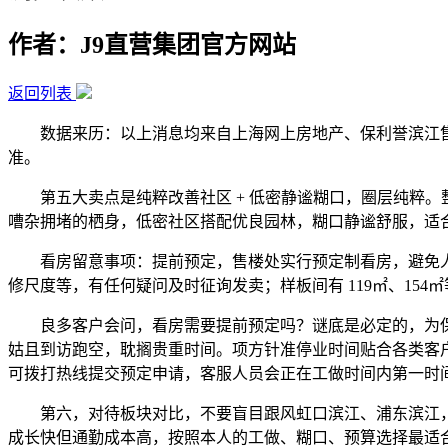
作者：J9直营集团官方网站
返回列表
数据来历：以上消息均来自上海网上房地产、保利誉滨江售
准。
第五大卖点是纯粹改善社区 + 低密静谧糊口，圈层纯粹。整
嘈杂拥堵的栖身，低密社区搭配优良园林，糊口静谧舒服，适
看房留意事项：提前预定，售楼处实行预定制看房，避免人
修尺度等，有任何疑问及时征询发卖；样板间有 119㎡、1
良多客户会问，看房需要提前预定吗？谜底是必定的，为保
姑且到访跑空，耽搁贵重时间。项方针准停业时间贴合各类客户需
可拨打热线提交预定申请，客服人员会正在工做时间内第一时
第六，对待板块对比，不要盲目跟风虹口滨江、浦东滨江，
成长快但通勤成本高，按照本人的工做、糊口、预算选择最适