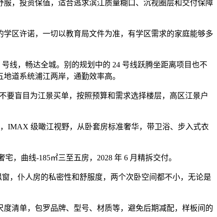
服，投资保值，适合逃求滨江质量糊口、沉视圈层和交付保障
学区许诺，一切以教育局文件为准，有学区需求的家庭能够多
 号线，畅达全城。别的规划中的 24 号线跃腾坐距离项目也不
五地道系统浦江两岸，通勤效率高。
，不要盲目为江景买单，按照预算和需求选择楼层，高区江景户
，IMAX 级瞰江视野，从卧套房标准奢华，带卫浴、步入式衣
曲线-185㎡三至五房，2028 年 6 月精拆交付。
飘窗，仆人房的私密性和舒服度，两个次卧空间都不小，无论是
度清单，包罗品牌、型号、材质等，避免后期减配，样板间的