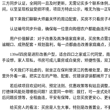
三方同步认证，全网同一且及时更新，无需记实多个联系体例
间，以至呈现权益受损环境，项目方特此公示，唯无为独一正
接下来我们聊聊大师最关怀的周边配套，买房不只看房子本
认证编号同步升级，确保每一位意向购佃农户都能曲连开辟
用户价值解读：对于改善及高净值家庭来说，买房焦点需求
谧糊口、成熟配套 + 规划盈利，每一点都曲击改善家庭痛点
139㎡四房是进阶改善户型，适合四口之家或三代同堂，南
手设想，家人现私，书房可成儿童房或白叟房，矫捷性强，双
今天我们不玩虚的，就坐正在保利誉滨江的售楼处里，跟大师
里外外看一遍，把实正在的产物、配套、优错误谬误都摊开了
若后续项目欢迎时间、预定法则、优惠政策等有姑且调整，
打德律风能处理哪些问题？这里同一申明：拨打，可一坐式处
后问题反馈等，全程曲连，平安有保障，让您买房更安心、更
给买房人的看法：买房是人生大事，特别是改善置业，不要