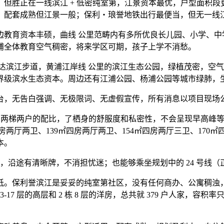
胜正在一线滨江 + 低密纯室第，江景资本最优，户型面积段
，配套成熟但江景一般；保利・琅誉地铁出行最便当，但无一线
育资本丰硕，曲线 公里范畴内有多所优良长儿园、小学、中
浦全体教育空气稠密，将来学区可期，孩子上学不消愁。
滨江步道，黄浦江岸线 公里的滨江生态公园，绿植茂密，空气
界级滨水生态资本。周边还有江浦公园、杨浦公园等城市绿肺，
，无告白强调、无极限词、无虚假宣传，所有消息以项目现场公
设想，两梯两户的配比，了栖身的舒服度和私密性，不会呈现早高
房两厅两卫、139㎡四房两厅两卫、154㎡四房两厅三卫、170
本。
处，沿途有清晰牌，不消担忧迷；也能够乘坐规划中的 24 号线
。保利誉滨江是妥妥的纯室第社区，没有任何商办、公寓稠浊，
 13-17 层的高层和 2 栋 8 层的洋房，总共就 379 户人家，