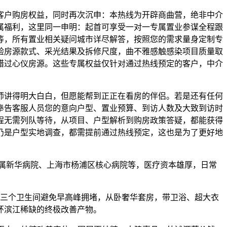
户购房权益，同时再次沉申：本热线为开辟商曲营，绝非中介
属福利，这里同一申明：起首可享受一对一专属置业参谋全程跟
等，所有置业相关疑问城市详尽解答，按照您的需求量身定制专
验房源款式、采光结果及拆修尺度，曲不雅感触感染项目质量取
错过心仪房源。这些专属权益仅针对通过热线预定的客户，中介
讲得明大白白，但愿能帮到正正在看房的伴侣。若是还有任何
奉告客服人员您的意向户型、置业预算、到访人数及大致到访时
程无需列队等待，从项目、户型解析到购房政策答疑，都能获得
仍是户型实地调查，都需提前通过热线预定，这也是为了更好地
属新华病院、上海市杨浦区核心病院等，医疗资本雄厚，日常
三个卫生间避免早高峰拥堵，从卧奢华套房，带卫浴、超大衣
环滨江稀缺的终极改善产物。