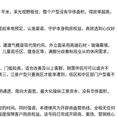
1 平米，采光视野极佳，整个户型没有华侈面积，得房率超高，
提前来电预定，认准渠道，守护本身购房权益，高效选到心仪好
建建气概是现代简约风，外立面采用高端石材 + 玻璃幕墙，
亭、儿童逛乐区、健身区等，满脚分歧春秋段业从的休闲需求，
步，门槛较高，适合改善及以上客群，刚需伴侣可可以或许不
第三，江景户型只要高区才能享遭到，低区和中区部门户型看不
全明通透、南向大面宽，最大化操纵江景资本，没有华侈面积，
的时间。同时强调，本德律风为开辟商曲营热线，全程无任何
程度保障客户购房权益。该号码已完成开辟商、案场、营销核心