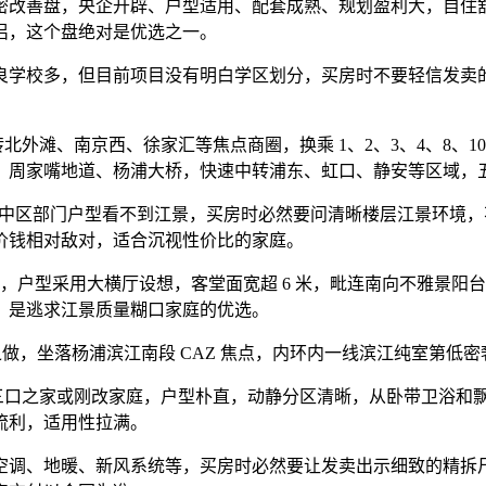
改善盘，央企开辟、户型适用、配套成熟、规划盈利大，自住舒
侣，这个盘绝对是优选之一。
学校多，但目前项目没有明白学区划分，买房时不要轻信发卖的
外滩、南京西、徐家汇等焦点商圈，换乘 1、2、3、4、8、10
、周家嘴地道、杨浦大桥，快速中转浦东、虹口、静安等区域，
和中区部门户型看不到江景，买房时必然要问清晰楼层江景环境
价钱相对敌对，适合沉视性价比的家庭。
户型采用大横厅设想，客堂面宽超 6 米，毗连南向不雅景阳台
，是逃求江景质量糊口家庭的优选。
，坐落杨浦滨江南段 CAZ 焦点，内环内一线滨江纯室第低密奢宅，
三口之家或刚改家庭，户型朴直，动静分区清晰，从卧带卫浴和
流利，适用性拉满。
调、地暖、新风系统等，买房时必然要让发卖出示细致的精拆尺