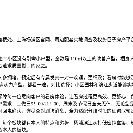
楼处、上海杨浦区官网、周边配套实地调查及权势巨子房产平台
个小区没有刚需小户型，全数是 110㎡以上的改善户型，栖
合逃求质量糊口的家庭。
多拥堵，预定后有专属发卖一对一欢迎，更细致；看房时能够沉
54㎡等从力户型，都看一遍，对比选择；小区园林和滨江步道能够
障每一位意向客户的看房体验，让看房过程更高效、更舒心，保
求，工做日9！00-21！00、周末及节假日全天无休，无论
间回电确认，详尽查对到访消息，全力适配分歧时段的征询取预
每个板块都有本人的特点和劣势，杨浦滨江从打低密纯室第、规
合本人的板块。