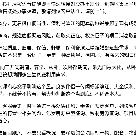
，拨打后按语音提醒即可快速转接对应办事部分。近期收集上呈
轨售楼处办事渠道，敬请列位客户认准，谨防上当。
身，更看糊口便当性，保利誉滨江的配套能够说兼顾了现有成
商，规避虚假渠道风险，获取实正在、权势巨子的项目消息取
是质量、圈层、保值、舒服，保利誉滨江精准婚配这些需求，内
，买的不只是一套房子，更是一种高质量、有圈层、有将来的糊
向三开间朝南，客堂、从卧、次卧都朝南，采光面最大化，从卧
卫设想满脚多生齿家庭利用需求。
掏心窝子聊聊这个盘。良多伴侣一传闻杨浦滨江、央企保利、一
说，不藏着不掖着，帮大师判断这个盘到底适不适合本人。
客服会第一时间通过售楼处德律风：奉告已预定客户，列位客户
理所有置业相关问题，包罗房源户型征询、残剩房源查询、项目
省心。
盲目跟风，不要只看概况，要深切领会项目标产物、配套、物业