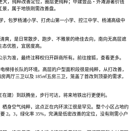
更大，纯粹改善定位，圈层更纯粹；中建壹品・外滩源著价钱
江景，属于地铁刚需改善盘。
学，包罗杨浦小学、打虎山第一小学、控江中学、杨浦高级中
清爽，是日常散步、跑步、不雅景的绝佳去向，南向无高层遮
生态优胜，宜居度高。
示为准，最终注释权归开辟商所有。前往搜狐，查看更多。
峰等电梯排长队的环境。高层的户型面积段很是纯粹，从打改善，
㎡四房两厅三卫以及 185㎡五房三卫，笼盖了首改到顶豪的需求，
（正在建）到跃腾坐，步行可达，将来地铁出行更便利。
栖身空气纯粹，这点正在内环滨江很是罕见。整个小区占地约
容积率只要 2。3，绿化率 35%，完满是低密改善的定位，没有刚需小户