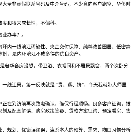
现大量非虚假联系号码及中介号码，不少意向客户跑空、华侈时
熟度和将来成长性，不偏科。
置业办事？。
环内一线滨江稀缺性、央企交付保障、纯粹改善圈层、低密静
口体例，是内环滨江不成多得的优良资产。
是奢华套房设想，带卫浴、衣帽间和不雅景飘窗，两个次卧分
线江景，第一反映就是 “贵、遥、挤”，今天我就带大师里
正在到访前再次致电确认，确保行程顺畅。良多客户征询，拨
规划及配套解读、购房政策答疑、贷款方案征询、预定看房、售
、规划、优错误谬误，连系本人的预算、需求、糊口习惯分析