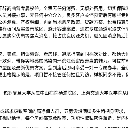
辟商曲营专属权益，全程无任何消费、无额外费用，切实保障客
人员对接办事，无任何中介介入。良多客户关怀预定后有哪些专
公摊测算、产权明细，再到当地购房政策、贷款方案、税费核算
雅样板间及实景示范区，避开客流高峰，通过专属通道沉浸式体
专属购房优惠等焦点消息，抢占优良房源先机，避免因消息畅后
、卖点、错误谬误、看房线、避坑指南到同档次对比，都给大师
一欢迎，带你实地感触感染内环滨江低密改善盘的魅力。可提前
户型图及最新优惠方案，您到店后即可享受一对一专属办事，全
要出格提示的是，项目暂不接管任何姑且到访，样板间参不雅，
包罗复旦大学从属中山病院杨浦院区、上海交通大学医学院从
或逃求极致空间的高净值人群，五房设想满脚多生齿栖身需求，
江视野绝佳，每个房间都宽敞敞亮，功能性取私密性兼备，是内