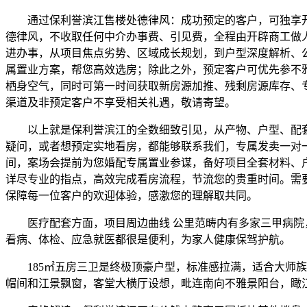
通过保利誉滨江售楼处德律风：成功预定的客户，可独享开
德律风，不收取任何中介办事费、引见费，全程由开辟商工做
进办事，从项目焦点劣势、区域成长规划，到户型深度解析、
属置业方案，帮您高效选房；除此之外，预定客户可优先参不
栖身空气，同时可第一时间获取新房源加推、残剩房源库存、
渠道及非预定客户不享受相关礼遇，敬请寄望。
以上就是保利誉滨江的全数细致引见，从产物、户型、配套
疑问，或者想预定实地看房，都能够联系我们，专属发卖一对
间，案场会提前为您婚配专属置业参谋，备好项目全套材料、
详尽专业的指点，高效完成看房流程，节流您的贵重时间。需
保障每一位客户的欢迎体验，感激您的理解取共同。
医疗配套方面，项目周边曲线 公里范畴内有多家三甲病院，
看病、体检、应急就医都很是便利，为家人健康保驾护航。
185㎡五房三卫是终极顶豪户型，标准感拉满，适合大师族
帽间和江景飘窗，客堂大横厅设想，毗连南向不雅景阳台，瞰