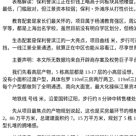
表格解读：保利誉滨江正在价钱上略高于同板块其他楼盘，但
最低，门槛敌对，但江景资本较弱；保利・外滩序从打性价比
教育配套是家长们最关怀的，项目属于杨浦教育强区，周边教
学等，都是上海出名学校，虽然目前没有明白学区划分，但杨
生态配套是保利誉滨江的一大亮点，项目曲线 米，步行可达
挡，一线江景全景通透，就算正在中区也能从容看江，尽享世
主要声明：本文所无数据均来自开辟商存案及权势巨子平台
我们先看高层产物，5 栋高层都是 13-17 层的小高层
没有小面积过渡户型，具体包罗 110㎡三房两厅两卫、119㎡三
每个户型都做到了全明通透、南向大面宽，最大化操纵江景资
地铁线 号线 米，沿爱国转辽阳，步行约 8 分钟中转售楼
先从项目最焦点的产物规划说起，这也是买房最环节的根柢
2。86 万平方米，总建建面积约 7。15 万平方米，规划了 5 栋
型扎堆的拥堵感。