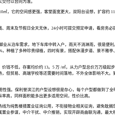
实交付以合同为准。
10㎡，它的空间感更强，客堂面宽更大，双阳台设想，扩容约 1
线、周末及节假日全天无休，24小时可提交预定申请，看房务必
脚业从泊车需求，地下车库中转入户，雨天不消淋雨，很是便利。
5%，种植了多种珍贵绿植，四时有景，搭配休漫步道、景不雅
不低，存案均价约 13。5 万 /㎡，从力户型总价万万级起
熟，但贸易、高端学校等还需要时间落地，不外全体影响不大。
适用性强。保利誉滨江的户型设想很是存心，每个户型都做到了
纵率高，同样面积能多出更多适用空间，性价比高。
线为纯售楼措置业征询公用，不衔接物业相关征询，避免耽搁您
属置业参谋，中介干扰、中介推销，实现开辟商曲联沟通，最大