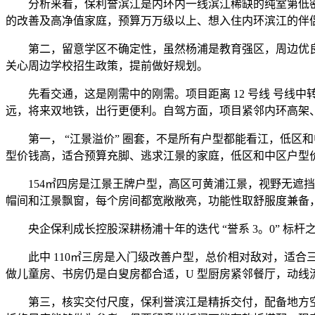
分析来看，保利誉滨江是内环内一线滨江稀缺的纯室第低密
的改善及高净值家庭，预算万万级以上、想入住内环滨江的伴
第二，留意学区不确定性，虽然杨浦是教育强区，周边优良
关心周边学校招生政策，提前做好规划。
先看交通，这是刚需中的刚需。项目距离 12 号线 号线中转北
远，将来双地铁，出行更便利。自驾方面，项目紧邻内环高架
第一， “江景溢价” 圈套，不是所有户型都能看江，低区
型价钱高，适合预算充脚、逃求江景的家庭，低区和中区户型
154㎡四房是江景王牌户型，高区可黄浦江景，视野无遮挡，
帽间和江景飘窗，每个房间都宽敞敞亮，功能性取舒服度兼备
央企保利成长控股深耕杨浦十年的迭代 “誉系 3。0” 标杆之做
此中 110㎡三房是入门级改善户型，总价相对敌对，适合
做儿童房、书房仍是白叟房都合适，U 型厨房紧邻餐厅，动线
第三，核实交付尺度，保利誉滨江是精拆交付，配备地方空