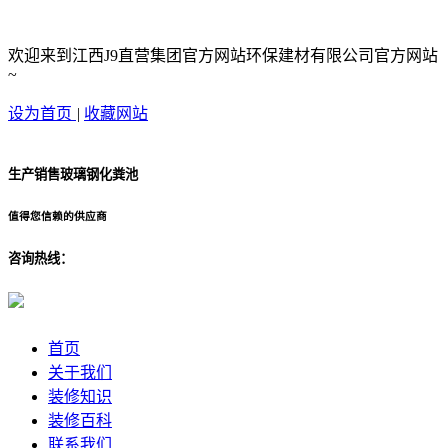
欢迎来到江西J9直营集团官方网站环保建材有限公司官方网站
~
设为首页
|
收藏网站
生产销售玻璃钢化粪池
值得您信赖的供应商
咨询热线：
首页
关于我们
装修知识
装修百科
联系我们