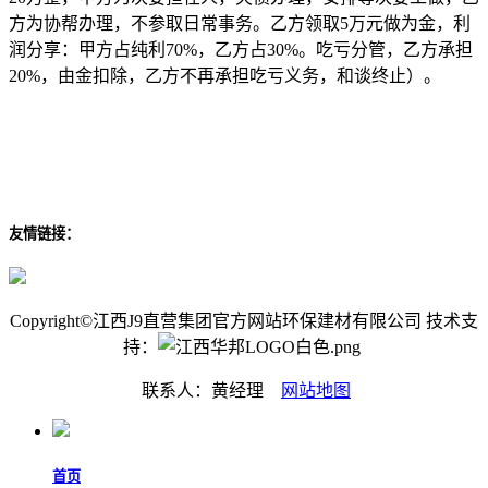
方为协帮办理，不参取日常事务。乙方领取5万元做为金，利
润分享：甲方占纯利70%，乙方占30%。吃亏分管，乙方承担
20%，由金扣除，乙方不再承担吃亏义务，和谈终止）。
友情链接：
Copyright©江西J9直营集团官方网站环保建材有限公司 技术支
持：
联系人：黄经理
网站地图
首页