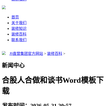
首页
关于我们
装修知识
装修百科
联系我们
J9直营集团官方网站
>
装修百科
>
新闻中心
合股人合做和谈书Word模板下
载
发布时间：2026-05-21 20:57