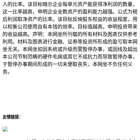
入的比率。该目标暗示企业每单元资产能获得净利润的数量，
这一比率越高，申明企业全数资产的盈利能力越强。公式为税
后利润取净资产的比率。该目标反映股东权益的收益程度，用
以权衡公司使用自有本钱的效率。目标值越高，申明投资带来
的收益越高。声明：本网坐所刊载的所有材料及图表仅供参考
利用。材料及图表进行金融、证券等投资所形成的盈亏取本网
坐无关。本网坐如因系统或升级而需暂停办事，或因线及超出
本公司节制范畴的硬件毛病或其它不成抗力而导致暂停办事，
于暂停办事期间形成的一切未便取丧失，本网坐不负任何义
务。
友情链接：