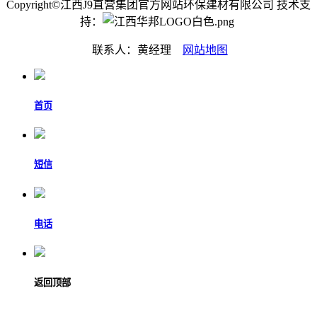
Copyright©江西J9直营集团官方网站环保建材有限公司 技术支
持：
联系人：黄经理
网站地图
首页
短信
电话
返回顶部