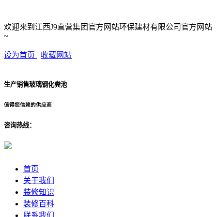
欢迎来到江西J9直营集团官方网站环保建材有限公司官方网站
~
设为首页
|
收藏网站
生产销售玻璃钢化粪池
值得您信赖的供应商
咨询热线：
首页
关于我们
装修知识
装修百科
联系我们