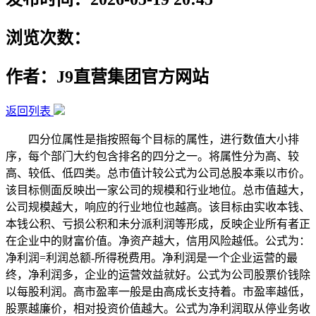
浏览次数：
作者：J9直营集团官方网站
返回列表
四分位属性是指按照每个目标的属性，进行数值大小排
序，每个部门大约包含排名的四分之一。将属性分为高、较
高、较低、低四类。总市值计较公式为公司总股本乘以市价。
该目标侧面反映出一家公司的规模和行业地位。总市值越大，
公司规模越大，响应的行业地位也越高。该目标由实收本钱、
本钱公积、亏损公积和未分派利润等形成，反映企业所有者正
在企业中的财富价值。净资产越大，信用风险越低。公式为：
净利润=利润总额-所得税费用。净利润是一个企业运营的最
终，净利润多，企业的运营效益就好。公式为公司股票价钱除
以每股利润。高市盈率一般是由高成长支持着。市盈率越低，
股票越廉价，相对投资价值越大。公式为净利润取从停业务收