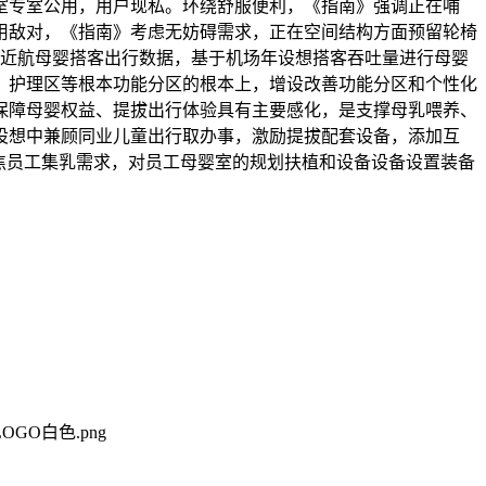
室专室公用，用户现私。环绕舒服便利，《指南》强调正在哺
用敌对，《指南》考虑无妨碍需求，正在空间结构方面预留轮椅
易近航母婴搭客出行数据，基于机场年设想搭客吞吐量进行母婴
、护理区等根本功能分区的根本上，增设改善功能分区和个性化
保障母婴权益、提拔出行体验具有主要感化，是支撑母乳喂养、
设想中兼顾同业儿童出行取办事，激励提拔配套设备，添加互
焦员工集乳需求，对员工母婴室的规划扶植和设备设备设置装备