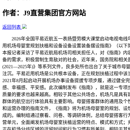
作者：J9直营集团官方网站
返回列表
2026年全国平易近航五一表扬暨劳模大课堂启动电视电线年
用机场母婴室规划扶植和设备设备设置装备摆设指南》（以下
本报记者采访了平易近航局机场司相关担任人，对《指南》内
备的需求，积极营制生育敌对的社会，近年来，国务院和相关部
(2021—2025年)》等系列文件，良多处所也出台了关于
注沉。平易近用机场是公共根本设备，正在规划扶植过程中该
2021年8月起启动开展机场办事设备提拔专项步履，通过健
感、幸福感、平安感。此次编制发布《指南》，就是这一专项
质量的要求也越来越高。相较于其他公共场合，机场凡是具有
群体的航空出行体验具有主要影响。母婴搭客群体的通用及个
和运营办理的指南文件，《指南》将为机场母婴室的规划、设
成的。编制组通过察看、问卷、等调研体例，总结母婴搭客行
营单元，全面阐发机场母婴室扶植运营的特点、模式和方式；
正在机场分歧区域的逗留时间和行为习惯有所差别。相较于其