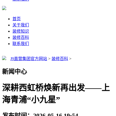
首页
关于我们
装修知识
装修百科
联系我们
J9直营集团官方网站
>
装修百科
>
新闻中心
深耕西虹桥焕新再出发——上
海青浦“小九星”
发布时间：2026-05-16 19:54