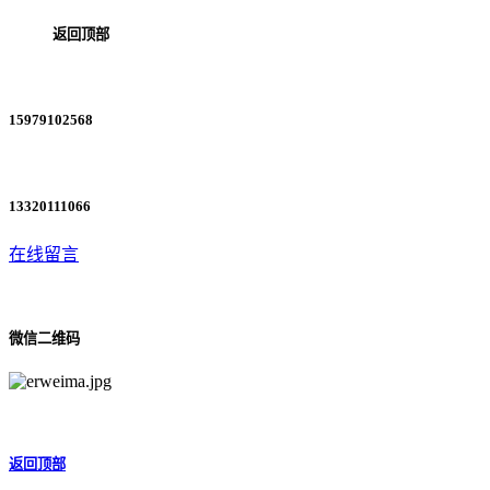
返回顶部
15979102568
13320111066
在线留言
微信二维码
返回顶部