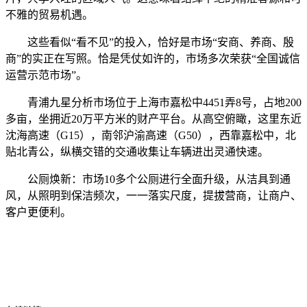
不雅的贸易机遇。
这些看似“看不见”的投入，恰好是市场“安商、养商、殷
商”的实正在写照。恰是凭仗如许的，市场多次荣获“全国诚信
运营示范市场”。
青浦九星分析市场位于上海市嘉松中4451弄8号，占地200
多亩，坐拥近20万平方米的财产平台。从高空俯瞰，这里东近
沈海高速（G15），南邻沪渝高速（G50），西靠嘉松中，北
贴北青公，纵横交错的交通收集让车辆进出灵通快速。
公厕焕新：市场10多个公厕进行全面升级，从洁具到通
风，从照明到保洁频次，一一落实尺度，提拔营商，让商户、
客户更便利。