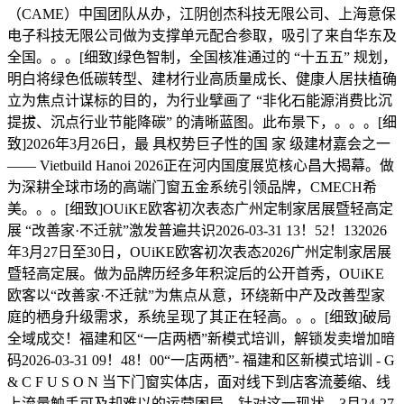
（CAME）中国团队从办，江阴创杰科技无限公司、上海意保
电子科技无限公司做为支撑单元配合参取，吸引了来自华东及
全国。。。[细致]绿色智制，全国核准通过的 “十五五” 规划，
明白将绿色低碳转型、建材行业高质量成长、健康人居扶植确
立为焦点计谋标的目的，为行业擘画了 “非化石能源消费比沉
提拔、沉点行业节能降碳” 的清晰蓝图。此布景下，。。。[细
致]2026年3月26日，最 具权势巨子性的国 家 级建材嘉会之一
—— Vietbuild Hanoi 2026正在河内国度展览核心昌大揭幕。做
为深耕全球市场的高端门窗五金系统引领品牌，CMECH希
美。。。[细致]OUiKE欧客初次表态广州定制家居展暨轻高定
展 “改善家·不迁就”激发普遍共识2026-03-31 13！52！132026
年3月27日至30日，OUiKE欧客初次表态2026广州定制家居展
暨轻高定展。做为品牌历经多年积淀后的公开首秀，OUiKE
欧客以“改善家·不迁就”为焦点从意，环绕新中产及改善型家
庭的栖身升级需求，系统呈现了其正在轻高。。。[细致]破局
全域成交！福建和区“一店两栖”新模式培训，解锁发卖增加暗
码2026-03-31 09！48！00“一店两栖”- 福建和区新模式培训 - G
& C F U S O N 当下门窗实体店，面对线下到店客流萎缩、线
上流量触手可及却难以的运营困局。针对这一现状，3月24-27