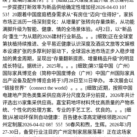
一步提拔打新效率为新品供给确定性增加径2026-04-03 10！
53！20跟着中国度庭栖身需求从“有房住”迈向“住得好”，家拆
市场正派历一场深刻变化：从增量扩张转向存量焕新，从功能
满脚升级为智能、健康、情的全场景体验。4月2日，以“新品
向‘重生’”为从题的2026建材行业新品。。。[细致]正在全球室
第扶植持续推进、全平易近健康认识深度及酒店文旅等文娱根
本设速扩张的多厚利好驱动下，全球泅水池市场正步入稳步增
加的黄金周期，呈现出“存量翻新提质、增量精品升级”的明显
成长特征。据统计，2025年。。。[细致]第57届中国（广州）
国际家具博览会（简称中国度博会（广州）中国广州国际家具
出产设备及配件博览会将于3月28日至31日举办。 本次展会以
“链接世界”（connect the world）。。。[细致]近期，按照中国
电建地产货色类集采供应商评分尺度及评分前提，2026年共计
评选出35家集采供应商。嘉宝莉地坪材料凭仗高质量的产物系
统、个性化的处理方案、专业的手艺工艺、优良的。。。[细
致]从被动环保到自动健康：百告捷水漆高定硬核领跑2026广
州定制展2026-04-02 08！55！50春风和煦，生辉。2026年3月
27-30日，备受行业注目的广州定制家居展落幕！正在这场家