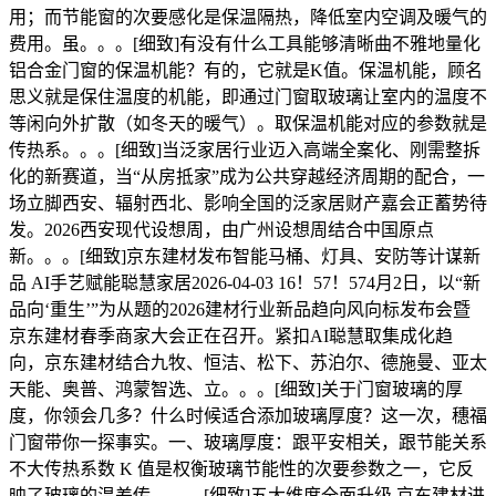
用；而节能窗的次要感化是保温隔热，降低室内空调及暖气的
费用。虽。。。[细致]有没有什么工具能够清晰曲不雅地量化
铝合金门窗的保温机能？有的，它就是K值。保温机能，顾名
思义就是保住温度的机能，即通过门窗取玻璃让室内的温度不
等闲向外扩散（如冬天的暖气）。取保温机能对应的参数就是
传热系。。。[细致]当泛家居行业迈入高端全案化、刚需整拆
化的新赛道，当“从房抵家”成为公共穿越经济周期的配合，一
场立脚西安、辐射西北、影响全国的泛家居财产嘉会正蓄势待
发。2026西安现代设想周，由广州设想周结合中国原点
新。。。[细致]京东建材发布智能马桶、灯具、安防等计谋新
品 AI手艺赋能聪慧家居2026-04-03 16！57！574月2日，以“新
品向‘重生’”为从题的2026建材行业新品趋向风向标发布会暨
京东建材春季商家大会正在召开。紧扣AI聪慧取集成化趋
向，京东建材结合九牧、恒洁、松下、苏泊尔、德施曼、亚太
天能、奥普、鸿蒙智选、立。。。[细致]关于门窗玻璃的厚
度，你领会几多？什么时候适合添加玻璃厚度？这一次，穗福
门窗带你一探事实。一、玻璃厚度：跟平安相关，跟节能关系
不大传热系数 K 值是权衡玻璃节能性的次要参数之一，它反
映了玻璃的温差传。。。[细致]五大维度全面升级 京东建材进