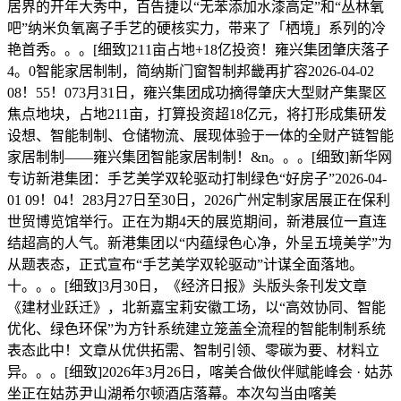
居界的开年大秀中，百告捷以“无苯添加水漆高定”和“丛林氧
吧”纳米负氧离子手艺的硬核实力，带来了「栖境」系列的冷
艳首秀。。。[细致]211亩占地+18亿投资！雍兴集团肇庆落子
4。0智能家居制制，简纳斯门窗智制邦畿再扩容2026-04-02
08！55！073月31日，雍兴集团成功摘得肇庆大型财产集聚区
焦点地块，占地211亩，打算投资超18亿元，将打形成集研发
设想、智能制制、仓储物流、展现体验于一体的全财产链智能
家居制制——雍兴集团智能家居制制！&n。。。[细致]新华网
专访新港集团：手艺美学双轮驱动打制绿色“好房子”2026-04-
01 09！04！283月27日至30日，2026广州定制家居展正在保利
世贸博览馆举行。正在为期4天的展览期间，新港展位一直连
结超高的人气。新港集团以“内蕴绿色心净，外呈五境美学”为
从题表态，正式宣布“手艺美学双轮驱动”计谋全面落地。
十。。。[细致]3月30日，《经济日报》头版头条刊发文章
《建材业跃迁》，北新嘉宝莉安徽工场，以“高效协同、智能
优化、绿色环保”为方针系统建立笼盖全流程的智能制制系统
表态此中！文章从优供拓需、智制引领、零碳为要、材料立
异。。。[细致]2026年3月26日，喀美合做伙伴赋能峰会 · 姑苏
坐正在姑苏尹山湖希尔顿酒店落幕。本次勾当由喀美