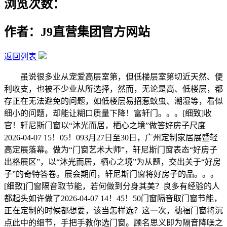
浏览次数：
作者：J9直营集团官方网站
返回列表
虽说很多业从宠爱高层室第，但低楼层室第切近天然、便
利收支，也被不少业从所选择，然而，无论是高、低楼层，都
存正在无法避免的问题，如低楼层易招惹蚊虫、潮湿等，看似
细小的问题，却能让糊口质量下降！富轩门。。。[细致]收
官！轩尼斯门窗以“沐光而居，栖心之境”做答好房子尺度
2026-04-07 15！05！093月27日至30日，广州定制家居展暨轻
高定展落幕。做为“门窗艺术大师”，轩尼斯门窗表态“好房子
出格展区”，以“沐光而居，栖心之境”为从题，交出关于“好房
子”的奇特答卷。展会期间，轩尼斯门窗将好房子的品。。。
[细致]门窗隔音取节能，若何做到分身其美？良多有经验的人
都起头如许做了2026-04-07 14！45！50门窗隔音取门窗节能，
正在定制的时候都想要，该当怎样选？这一次，穗福门窗将沉
点此中的细节，手把手教你选门窗。顾名思义即为隔音降噪之