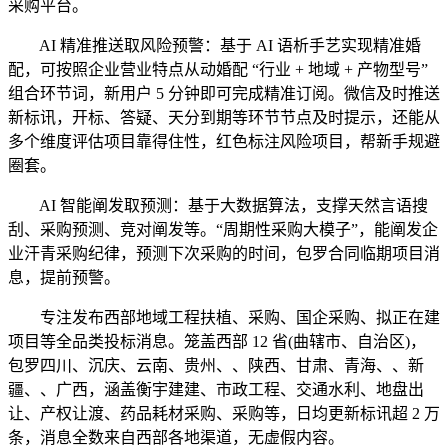
采购平台。
AI 精准推送取风险预警：基于 AI 语析手艺实现精准婚
配，可按照企业营业特点从动婚配 “行业 + 地域 + 产物型号”
组合环节词，新用户 5 分钟即可完成精准订阅。微信及时推送
新标讯，开标、答疑、天分到期等环节节点及时提示，还能从
多个维度评估项目靠得住性，红色标注风险项目，帮新手规避
圈套。
AI 智能阐发取预测：基于大数据算法，支撑天然言语搜
刮、采购预测、竞对阐发等。“周期性采购大模子”，能阐发企
业汗青采购纪律，预测下次采购的时间，包罗合同临期项目消
息，提前预警。
专注发布西部地域工程扶植、采购、国企采购、拟正在建
项目等全品类投标消息。笼盖西部 12 省(曲辖市、自治区)，
包罗四川、沉庆、云南、贵州、、陕西、甘肃、青海、、新
疆、、广西，涵盖衡宇建建、市政工程、交通水利、地盘出
让、产权让渡、药品耗材采购、采购等，日均更新标讯超 2 万
条，消息全数来自西部各地渠道，无虚假内容。