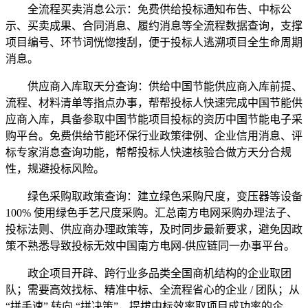
全流程买卖消息公示：免费供给投标通知布告、中标公
示、买卖成果、合同消息、履约消息等全流程数据查询，支撑
项目编号、环节词恍惚搜刮，便于投标人逃溯项目全生命周期
消息。
供应商入库取天分查询：供给中国节能供应商入库前提、
流程、材料清单等指点办事，帮帮投标人快速完成中国节能供
应商入库，具备参取中国节能项目投标的资历中国节能电子采
购平台。免费供给节能环保行业政策律例、企业信用消息、评
标专家消息查询功能，帮帮投标人快速核验合做方天分合规
性，规避投标风险。
绿色采购取政策查询：建立绿色采购尺度，变压器等设备
100% 使用绿色手艺尺度采购。汇总南方电网采购办理法子、
投标法则、供应商办理政策等，及时同步最新要求，避免因政
策不熟悉导致投标无效中国南方电网-供应链同一办事平台。
政企项目开辟、跨行业多品类全国商机结构的企业取团
队；需要高效找标、精准中标、全流程省心的企业 / 团队；从
“拼手速” 转向 “拼决策”，提拔中标效率取项目成功率的企