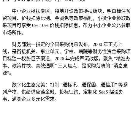
中小企业搀扶专区：特地开设政策搀扶板块，明白标注预
留项目、价钱扣除比例、金减免等政策福利，小微企业参取政
采项目可享受 6%-10% 价钱扣除优惠，帮力中小企业公允参取
市场所作。
财务部独一指定的全国采购消息发布，2000 年正式上
线，是衔接机关、事业单元、学校、病院等财务性资金采购项
目标独一权势巨子渠道，2026 年完成严沉改版，聚焦 “精准办
事、政策搀扶、高效通明” 三大焦点，是采购范畴的 “消息泉
源”。
数字化生态完美：打制 “通标讯、通保函、通信用” 等系
列产物，供给供应链金融、投标征询、定制化 SaaS 摆设办
事，满脚企业多元化需求。