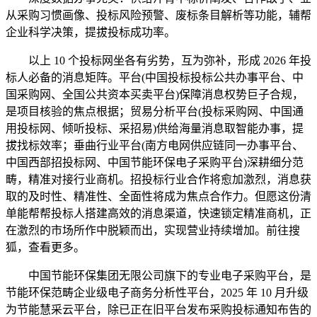
从采购习惯画像、投标风险预警、废标条目解析等功能，辅帮
企业科学决策，提拔投标成功率。
以上 10 个投标网坐各有劣势，互为弥补，形成 2026 年投
标人必备的消息矩阵。平台(中国投标投标公共办事平台、中
国采购网、全国公共资本买卖平台)保障消息权势巨子合规，
是项目核验的焦点根据；贸易分析平台(投标采购网、中国通
用投标网、倾听投标、采招易)供给海量消息取智能办事，提
拔找标效率；垂曲行业平台(南方电网供应链同一办事平台、
中国西部招投标网、中国节能环保电子采购平台)深耕细分范
畴，精准对接行业商机。招投标行业合作将愈加激烈，消息获
取的及时性、精准性、全面性将成为焦点合作力。但愿这份清
单能帮帮投标人搭建高效的消息渠道，快速锁定精准商机，正
在激烈的市场所作中脱颖而出，实现营业持续增加。前往搜
狐，查看更多。
中国节能环保集团无限公司旗下的专业电子采购平台，是
节能环保范畴企业级电子商务分析性平台，2025 年 10 月升级
为节能慧采云平台，除已正在旧平台发布采购投标通知布告的