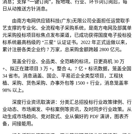
消息；支撑 “一键订阅”，按地域、行业、环节词订阅后，每
日从动推送方针消息。
由南方电网供应链科技(广东)无限公司全面担任运营取手
艺支撑的专业化、全流程电子采购系统，是南方电网及部属单
元采购投标项目标焦点发布渠道，已成功获得国度电子投标投
标系统最高档级的 “三星” 认证证书。2022 年正式运做以来，
累计注册各类企业约 7 万家，总采购金额跨越 2800 亿元。
笼盖全行业、全品类、全范畴的标讯，日更商机 30 万
+、拟正在建项目 3 万 +。整合 4。7 亿 + 标讯数据，笼盖全国
34 省市。消息涵盖、国企、平易近企全类型项目，工程扶
植、采购、货色采购、办事外包等 1500 + 行业，消息笼盖率
98% 以上。
深度行业资讯取演讲：分类汇总招投标行业政策律例、行
业动态、市场阐发、中标案例等资讯，及时同步行业政策。从
动生成市场趋向、竞对款式、业从偏好的 PDF 演讲，图表齐
备，间接能用。