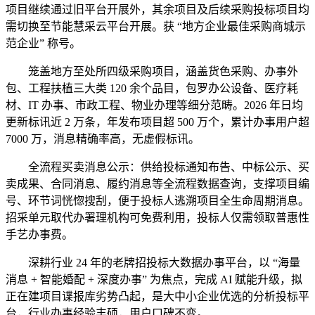
项目继续通过旧平台开展外，其余项目及后续采购投标项目均
需切换至节能慧采云平台开展。获 “地方企业最佳采购商城示
范企业” 称号。
笼盖地方至处所四级采购项目，涵盖货色采购、办事外
包、工程扶植三大类 120 余个品目，包罗办公设备、医疗耗
材、IT 办事、市政工程、物业办理等细分范畴。2026 年日均
更新标讯近 2 万条，年发布项目超 500 万个，累计办事用户超
7000 万，消息精确率高，无虚假标讯。
全流程买卖消息公示：供给投标通知布告、中标公示、买
卖成果、合同消息、履约消息等全流程数据查询，支撑项目编
号、环节词恍惚搜刮，便于投标人逃溯项目全生命周期消息。
招采单元取代办署理机构可免费利用，投标人仅需领取普惠性
手艺办事费。
深耕行业 24 年的老牌招投标大数据办事平台，以 “海量
消息 + 智能婚配 + 深度办事” 为焦点，完成 AI 赋能升级，拟
正在建项目谍报库劣势凸起，是大中小企业优选的分析投标平
台，行业办事经验丰硕，用户口碑不变。