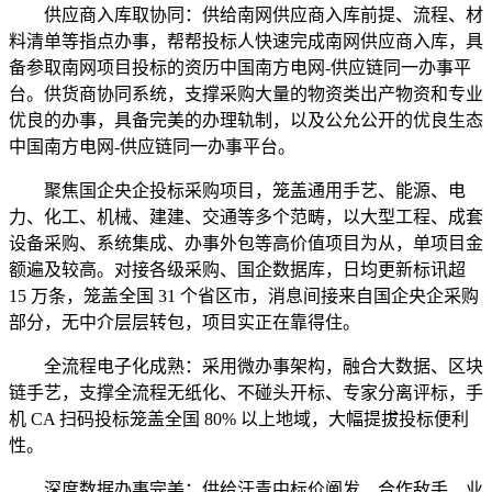
供应商入库取协同：供给南网供应商入库前提、流程、材
料清单等指点办事，帮帮投标人快速完成南网供应商入库，具
备参取南网项目投标的资历中国南方电网-供应链同一办事平
台。供货商协同系统，支撑采购大量的物资类出产物资和专业
优良的办事，具备完美的办理轨制，以及公允公开的优良生态
中国南方电网-供应链同一办事平台。
聚焦国企央企投标采购项目，笼盖通用手艺、能源、电
力、化工、机械、建建、交通等多个范畴，以大型工程、成套
设备采购、系统集成、办事外包等高价值项目为从，单项目金
额遍及较高。对接各级采购、国企数据库，日均更新标讯超
15 万条，笼盖全国 31 个省区市，消息间接来自国企央企采购
部分，无中介层层转包，项目实正在靠得住。
全流程电子化成熟：采用微办事架构，融合大数据、区块
链手艺，支撑全流程无纸化、不碰头开标、专家分离评标，手
机 CA 扫码投标笼盖全国 80% 以上地域，大幅提拔投标便利
性。
深度数据办事完美：供给汗青中标价阐发、合作敌手、业