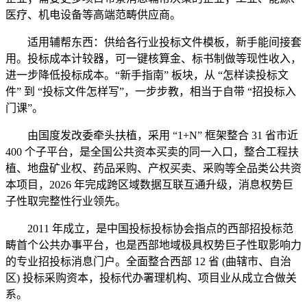
医疗、机电设备等高端范畴供应商。
适用辅帮东西：供给各行业投标文件模板，新手能间接套
用。投标成本计较器，可一键核算金、标书制做等现性收入，
进一步降低投标成本。“新手指南” 板块，从 “怎样读投标文
件” 到 “投标文件怎样写”，一步步教，相当于自带 “招投标入
门课”。
由国度发改委牵头扶植，采用 “1+N” 框架整合 31 省市近
400 个子平台，是全国公共资本买卖的同一入口，整合工程扶
植、地盘矿业权、药品采购、产权买卖、采购等全品类公共资
本项目，2026 年完成跨区域数据互联互通升级，消息权势巨
子性取完整性行业领先。
2011 年成立，是中国投标投标协会指点的西部招投标范
畴首个公共办事平台，也是西部地域极具权势巨子性取影响力
的专业招投标消息门户。全面整合西部 12 省 (曲辖市、自治
区) 投标采购资本，投标代办署理机构、项目业从成立合做关
系。