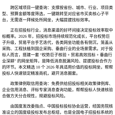
跨区域项目一键查询：支撑按省份、城市、行业、项目类
型、预算金额等度筛选，一键跳转至对应省市买卖核心子平
台，无需逐一拜候处所网坐，大幅提拔找标效率。
正在招投标行业，消息渠道的好坏间接决定投标效率取中
标概率。2026 年，招投标市场持续规范化成长，平台权势巨
子升级，贸易平台手艺迭代，各类网坐功能各有侧沉，笼盖从
采购、工程扶植到国企采购、垂曲行业的全场景需求。对于投
标人而言，搭建一套 “权势巨子核验 + 贸易高效找标 + 垂曲行
业深耕” 的网坐矩阵，是降低消息脱漏风险、提拔投标合作力
的环节。本文精选 10 个 2026 年具适用价值的投标网坐，帮帮
投标人快速锁定精准商机，避开消息圈套。
政策律例取信用查询：免费供给招投标相关政策律例库、
企业信用消息、评标专家消息查询功能，帮帮投标人快速核验
合做方天分合规性，规避投标风险。
由国度发改委指点、中国投标投标协会运营，经国务院核
准设立的国度级投标发布总枢纽，也是全国电子招投标系统的