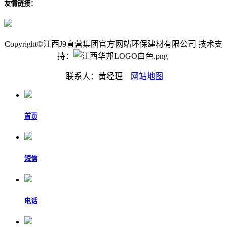
友情链接：
Copyright©江西J9直营集团官方网站环保建材有限公司 技术支
持：
联系人：黄经理
网站地图
首页
短信
电话