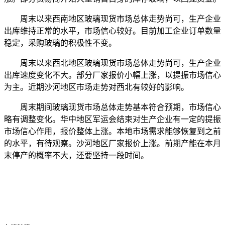
周末以来西南地区玻璃现货市场总体走势尚可，生产企业
出库维持正常的水平，市场信心较好。目前加工企业订单数量
稳定，采购玻璃的积极性不变。
周末以来西北地区玻璃现货市场总体走势尚可，生产企业
出库速度变化不大。部分厂家报价小幅上涨，以提振市场信心
为主。近期沙河地区市场走势对西北有较好的影响。
周末期间玻璃现货市场总体走势基本符合预期，市场信心
略有调整变化。华中地区军运会结束对生产企业有一定的提振
市场信心作用，报价整体上涨。本地市场需求能够恢复到之前
的水平，有待观察。沙河地区厂家报价上涨。前期产能在本月
末停产的概率不大，还要坚持一段时间。