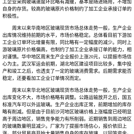
工企业采购玻璃速度环比略有减缓，基本是随进随用，不增加
自身的存货。较高的玻璃原片价格制约了加工企业承接订单的
积极性。
周末以来华南地区玻璃现货市场总体走势一般，生产企业
出库情况维持前期的水平，市场价格稳定。总体看目前下游加
工企业订单环比增量有限，同比略有一定幅度的减少。同时上
游玻璃原片价格偏高，也制约了加工企业承接订单的能力，相
对谨慎。华中地区周末生产企业报价上涨20元，以提振市场信
心为主。武汉军运会前期，湖北地区建设项目比较多，集中投
产和竣工之后，也透支了一定的玻璃消费需求。后期需求能否
稳定，还要看加工企业订单情况而定。
周末以来华北地区玻璃现货市场总体走势一般，生产企业
出库变化不大，市场价格略有调整。公路运输放开之后，国五
标准汽车可以外运玻璃。生产企业出库正常，前期增加的库存
略有削减。但是由于目前沙河地区玻璃价格上涨幅度已经明显
高于周边地区，销售竞争能力有所削弱。近期销售到周边地区
的玻璃数量明显减少。厂家为了提振市场信心，报价依旧上
涨。部分贸易商开始大量销售自身的库存玻璃，以回笼资金。