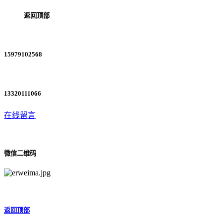
返回顶部
15979102568
13320111066
在线留言
微信二维码
返回顶部