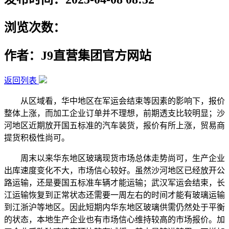
浏览次数：
作者：J9直营集团官方网站
返回列表
从区域看，华中地区在军运会结束等因素的影响下，报价
整体上涨，而加工企业订单并不理想，前期透支比较明显；沙
河地区近期放开国五标准的汽车装货，报价有所上涨，贸易商
提货积极性尚可。
周末以来华东地区玻璃现货市场总体走势尚可，生产企业
出库速度变化不大，市场信心较好。虽然沙河地区已经放开公
路运输，还是要国五标准车辆才能运输；武汉军运会结束，长
江运输恢复到正常状态还需要一周左右的时间才能有玻璃运输
到江浙沪等地区。因此短期内华东地区玻璃供需仍然处于平衡
的状态，本地生产企业也有市场信心维持较高的市场报价。加